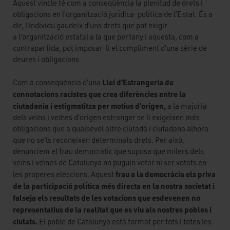
Aquest vincle té com a conseqüència la plenitud de drets i
obligacions en l’organització jurı́dica-polı́tica de l’Estat. És a
dir, l’individu gaudeix d’uns drets que pot exigir
a l’organització estatal a la que pertany i aquesta, com a
contrapartida, pot imposar-li el compliment d’una sèrie de
deures i obligacions.
Llei d’Estrangeria de
Com a conseqüència d’una
connotacions racistes que crea diferències entre la
ciutadania i estigmatitza per motius
d’origen,
a la majoria
dels veı̈ns i veı̈nes d’origen estranger se li exigeixen més
obligacions que a qualsevol altre ciutadà i ciutadana alhora
que no se’ls reconeixen determinats drets. Per això,
denunciem el frau democràtic que suposa que milers dels
veïns i veïnes de Catalunya no puguin votar ni ser votats en
frau a la democràcia els priva
les properes eleccions. Aquest
de la participació polı́tica més directa en la nostra societat i
falseja els resultats de les votacions que esdevenen no
representatius de la realitat que es viu als nostres pobles i
ciutats.
El poble de Catalunya està format per tots i totes les