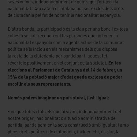
seves veı̈nes, independentment de quin sigui l’origen i la
nacionalitat. Cap català o catalana pot ser exclòs dels drets
de ciutadania pel fet de no tenir la nacionalitat espanyola.
D’altra banda, la participació és la clau per una bona i exitosa
cohesió social: reconeixent les persones que no tenen la
nacionalitat espanyola com a agents actius de la comunitat
política se’ls inclou en els mecanismes dels que disposa
la resta de la ciutadania per participar i, aquest fet,
. En les
reverteix positivament en el conjunt de la societat
eleccions al Parlament de Catalunya del 14 de febrer, un
15% de la població major d’edat queda exclosa de poder
escollir els seus representants.
Només podem imaginar un país plural, just i igual:
- en què totes i tots els que hi vivim, independentment del
nostre origen, nacionalitat o situació administrativa de
partida, participem en la seva construcció amb igualtat i amb
plens drets polı́tics i de ciutadania, incloent-hi, és clar, la