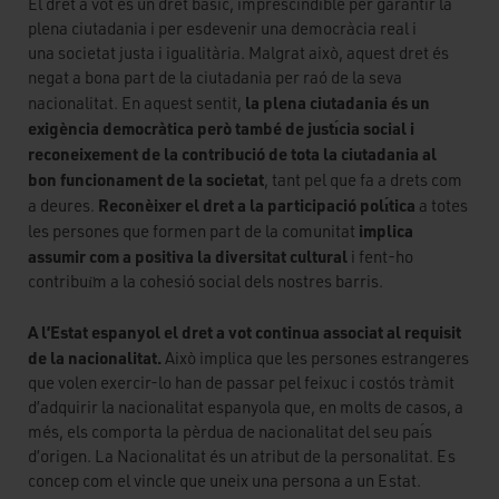
El dret a vot és un dret bàsic, imprescindible per garantir la
plena ciutadania i per esdevenir una democràcia real i
una societat justa i igualitària. Malgrat això, aquest dret és
negat a bona part de la ciutadania per raó de la seva
la plena ciutadania és un
nacionalitat. En aquest sentit,
exigència democràtica però també de justı́cia social i
reconeixement de la contribució de tota la ciutadania al
bon funcionament de la societat
, tant pel que fa a drets com
Reconèixer el dret a la participació polı́tica
a deures.
a totes
implica
les persones que formen part de la comunitat
assumir com a positiva la diversitat cultural
i fent-ho
contribuı̈m a la cohesió social dels nostres barris.
A l’Estat espanyol el dret a vot continua associat al requisit
de la nacionalitat.
Això implica que les persones estrangeres
que volen exercir-lo han de passar pel feixuc i costós tràmit
d’adquirir la nacionalitat espanyola que, en molts de casos, a
més, els comporta la pèrdua de nacionalitat del seu paı́s
d’origen. La Nacionalitat és un atribut de la personalitat. Es
concep com el vincle que uneix una persona a un Estat.