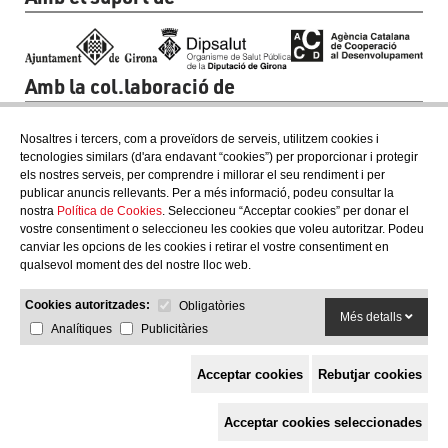
Amb la col.laboració de
Nosaltres i tercers, com a proveïdors de serveis, utilitzem cookies i
tecnologies similars (d'ara endavant “cookies”) per proporcionar i protegir
els nostres serveis, per comprendre i millorar el seu rendiment i per
publicar anuncis rellevants. Per a més informació, podeu consultar la
nostra
Política de Cookies
. Seleccioneu “Acceptar cookies” per donar el
vostre consentiment o seleccioneu les cookies que voleu autoritzar. Podeu
canviar les opcions de les cookies i retirar el vostre consentiment en
qualsevol moment des del nostre lloc web.
Cookies autoritzades:
Obligatòries
Més detalls
Analítiques
Publicitàries
Acceptar cookies
Rebutjar cookies
Espai de Solidaritat
Acceptar cookies seleccionades
c/ Mestre Francesc Civil,
3 baixos, 17005 Girona