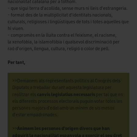
nacionalitat catalana per a tothom.
- que sigui terra d'acollida, sense murs ni lleis d'estrangeria.
- format des de la multiplicitat d'identitats nacionals,
culturals, religioses i lingüı́stiques de tots i totes aquelles que
hi viuen.
- compromès en la lluita contra el feixisme, el racisme,
la xenofòbia, la islamofòbia i qualsevol discriminació per
raó d'origen, llengua, cultura, religió o color de pell.
Per tant,
>>Demanem als representants polítics al Congrés dels
Diputats a treballar durant aquesta legislatura per
canvis legislatius
necessaris
realitzar els
per tal que en
els diferents processos electorals puguin votar totes les
persones majors d’edat amb un mínim de sis mesos
d’estar empadronades.
Animem les persones d’origen divers que han
>>
adquirit la nacionalitat espanyola a exercir el seu dret