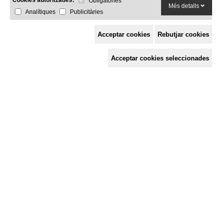
Obligatòries
Més detalls
Analítiques
Publicitàries
Acceptar cookies
Rebutjar cookies
Espai de Solidaritat
Acceptar cookies seleccionades
c/ Mestre Francesc Civil,
3 baixos, 17005 Girona
Tel. 872 29 01 26
solidaries@solidaries.org
HORARI D'ESTIU:
de 8 a 15 h
LA COORDINADORA
QUÈ FEM
QUÈ T'OFERIM
ACTES