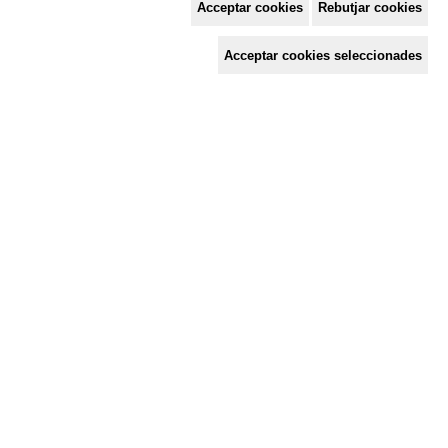
Acceptar cookies
Rebutjar cookies
Espai de Solidaritat
Acceptar cookies seleccionades
c/ Mestre Francesc Civil,
3 baixos, 17005 Girona
Tel. 872 29 01 26
solidaries@solidaries.org
HORARI D'ESTIU:
de 8 a 15 h
LA COORDINADORA
QUÈ FEM
QUÈ T'OFERIM
ACTES
TENS UNA CONSULTA?