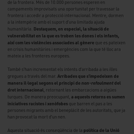
de la frontera. Més de 10.000 persones esperen en
campaments improvisats una oportunitat per travessar la
frontera i accedir a protecció internacional. Mentre, dormen
a la intempèrie amb el suport d’una limitada ajuda
Destaquem, en especial, la situació de
humanitària.
vulnerabilitat en la que es troben les dones i els infants,
així com les violències associades al gènere
que es pateixen
en crisis humanitàries i emergències com la que té lloc ara
mateix a les fronteres europees.
També s’han incrementat els intents d’arribada a les illes
Arribades que s’impedeixen de
gregues a través del mar.
manera il·legal segons el principi de
non-refoulment
del
dret internacional
, retornant les embarcacions a aigües
a aquests retorns es sumen
turques. De manera preocupant,
iniciatives racistes i xenòfobes
que barren el pas a les
persones migrants amb el beneplàcit de les autoritats, que ja
han provocat la mort d’un nen.
política de la Unió
Aquesta situació és conseqüència de la