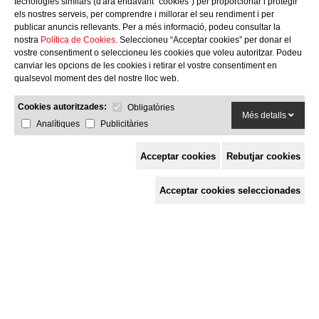
tecnologies similars (d'ara endavant “cookies”) per proporcionar i protegir
els nostres serveis, per comprendre i millorar el seu rendiment i per
publicar anuncis rellevants. Per a més informació, podeu consultar la
nostra
Política de Cookies
. Seleccioneu “Acceptar cookies” per donar el
vostre consentiment o seleccioneu les cookies que voleu autoritzar. Podeu
canviar les opcions de les cookies i retirar el vostre consentiment en
qualsevol moment des del nostre lloc web.
Cookies autoritzades:
Obligatòries
Més detalls
Analítiques
Publicitàries
Acceptar cookies
Rebutjar cookies
Espai de Solidaritat
Acceptar cookies seleccionades
c/ Mestre Francesc Civil,
3 baixos, 17005 Girona
Tel. 872 29 01 26
solidaries@solidaries.org
HORARI D'ESTIU:
de 8 a 15 h
LA COORDINADORA