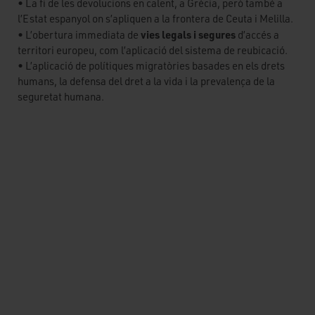
• La fi de les devolucions en calent, a Grècia, però també a
l’Estat espanyol on s’apliquen a la frontera de Ceuta i Melilla.
vies legals i segures
• L’obertura immediata de
d’accés a
territori europeu, com l’aplicació del sistema de reubicació.
• L’aplicació de polítiques migratòries basades en els drets
humans, la defensa del dret a la vida i la prevalença de la
seguretat humana.