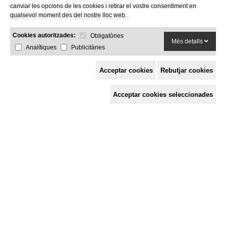
canviar les opcions de les cookies i retirar el vostre consentiment en
qualsevol moment des del nostre lloc web.
Cookies autoritzades:
Obligatòries
Més detalls
Analítiques
Publicitàries
Acceptar cookies
Rebutjar cookies
Espai de Solidaritat
Acceptar cookies seleccionades
c/ Mestre Francesc Civil,
3 baixos, 17005 Girona
Tel. 872 29 01 26
solidaries@solidaries.org
HORARI D'ESTIU:
de 8 a 15 h
LA COORDINADORA
QUÈ FEM
QUÈ T'OFERIM