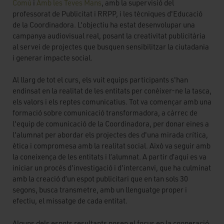
Comú
i
Amb les Teves Mans
, amb la supervisió del
professorat de Publicitat i RRPP, i les tècniques d'Educació
de la Coordinadora. L'objectiu ha estat desenvolupar una
campanya audiovisual real, posant la creativitat publicitària
al servei de projectes que busquen sensibilitzar la ciutadania
i generar impacte social.
Al llarg de tot el curs, els vuit equips participants s'han
endinsat en la realitat de les entitats per conèixer-ne la tasca,
els valors i els reptes comunicatius. Tot va començar amb una
formació sobre comunicació transformadora, a càrrec de
l'equip de comunicació de la Coordinadora, per donar eines a
l'alumnat per abordar els projectes des d'una mirada crítica,
ètica i compromesa amb la realitat social. Això va seguir amb
la coneixença de les entitats i l’alumnat. A partir d’aquí es va
iniciar un procés d'investigació i d'intercanvi, que ha culminat
amb la creació d’un espot publicitari que en tan sols 30
segons, busca transmetre, amb un llenguatge proper i
efectiu, el missatge de cada entitat.
Alguns dels espots resultants posen el focus en la cooperació