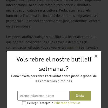
internacional i la solidaritat; d'altres donen visibilitat a
iniciatives vinculades a la cultura, l'educació i els drets
humans, a l'acollida i la inclusió de persones migrades o a la
promoció d'un model econòmic més just, sostenible i centrat
en les persones.
Les peces audiovisuals ja s'han lliurat a les quatre entitats,
que podran incorporar-les a les seves estratègies de
comunicació i difusió. Podeu veure-les
aquí >>
i ben aviat, a
Televisió de Girona, durant aquest mes de juliol.
×
Vols rebre el nostre butlletí
setmanal?
Dona’t d’alta per rebre l’actualitat sobre justícia global de
les comarques gironines.
Enviar
He llegit i accepto la
Política de privacitat