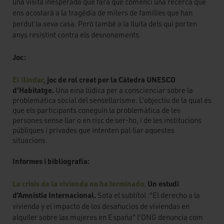
una visita inesperada que farà que comenci una recerca que
ens acostarà a la tragèdia de milers de famílies que han
perdut la seva casa. Però també a la lluita dels qui porten
anys resistint contra els desnonaments.
Joc:
El llindar,
joc de rol creat per la Càtedra UNESCO
d'Habitatge.
Una eina lúdica per a conscienciar sobre la
problemàtica social del sensellarisme. L’objectiu de la qual és
que els participants coneguin la problemàtica de les
persones sense llar o en risc de ser-ho, i de les institucions
públiques i privades que intenten pal·liar aquestes
situacions.
Informes i bibliografia:
La crisis de la vivienda no ha terminado.
Un estudi
d’Amnistia Internacional.
Sota el subtítol :"El derecho a la
vivienda y el impacto de los desahucios de viviendas en
alquiler sobre las mujeres en España" l'ONG denuncia com