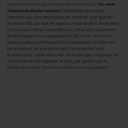
Quantes arrels de gerd necessites per ser feliç?
Un conte
il·lustrat de Montse Junyent:
Una família de castors
comença una cursa desbocada per construir llodrigueres i
acumular allò que tant els agrada: arrels de gerd. Aviat, però,
els excessos tindran conseqüències, les arrels s'esgotaran i
les llúdrigues seran expulsades del toll, a més, les fortes
pluges acabaran destrossant les llodrigueres. Un llibre útil
per a explicar als més petits com s'originen les crisis
econòmiques i quins valors són necessaris per recuperar-se
d'una situació com aquesta. Al final, per ajudar-nos-hi,
l’autor ens explica “la crisi econòmica en cinc paraules”.