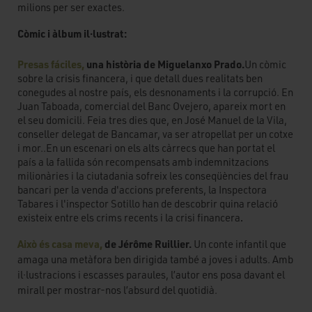
milions per ser exactes.
Còmic i àlbum il·lustrat:
Presas fáciles,
una història de Miguelanxo Prado.
Un còmic
sobre la crisis financera, i que detall dues realitats ben
conegudes al nostre país, els desnonaments i la corrupció. En
Juan Taboada, comercial del Banc Ovejero, apareix mort en
el seu domicili. Feia tres dies que, en José Manuel de la Vila,
conseller delegat de Bancamar, va ser atropellat per un cotxe
i mor..En un escenari on els alts càrrecs que han portat el
país a la fallida són recompensats amb indemnitzacions
milionàries i la ciutadania sofreix les conseqüències del frau
bancari per la venda d'accions preferents, la Inspectora
Tabares i l'inspector Sotillo han de descobrir quina relació
existeix entre els crims recents i la crisi financera
. 
Això és casa meva,
de Jérôme Ruillier.
Un conte infantil que
amaga una metàfora ben dirigida també a joves i adults. Amb
il·lustracions i escasses paraules, l’autor ens posa davant el
mirall per mostrar-nos l’absurd del quotidià.