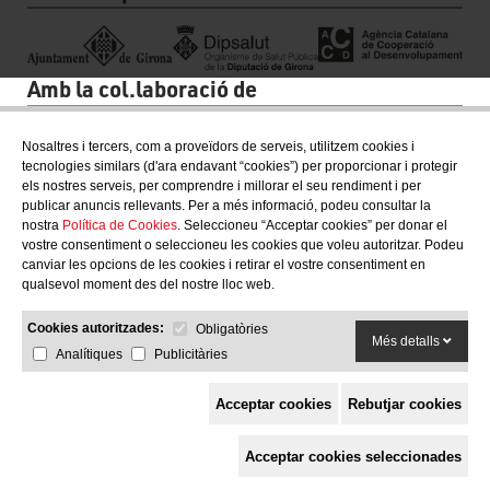
Amb la col.laboració de
Nosaltres i tercers, com a proveïdors de serveis, utilitzem cookies i
tecnologies similars (d'ara endavant “cookies”) per proporcionar i protegir
els nostres serveis, per comprendre i millorar el seu rendiment i per
publicar anuncis rellevants. Per a més informació, podeu consultar la
nostra
Política de Cookies
. Seleccioneu “Acceptar cookies” per donar el
vostre consentiment o seleccioneu les cookies que voleu autoritzar. Podeu
canviar les opcions de les cookies i retirar el vostre consentiment en
qualsevol moment des del nostre lloc web.
Cookies autoritzades:
Obligatòries
Més detalls
Analítiques
Publicitàries
Acceptar cookies
Rebutjar cookies
Espai de Solidaritat
Acceptar cookies seleccionades
c/ Mestre Francesc Civil,
3 baixos, 17005 Girona