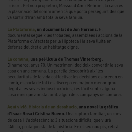
irrisori. Pel nou propietari, Massoud Amir Behrani, la casa és
la plasmació del somni americà que porta perseguint des que
va sortir d'Iran amb tota la seva família
. 
La Plataforma,
un documental de Jon Herranz.
El
documental segueix les trobades, assemblees i accions de la
Plataforma d’Afectats per la Hipoteca i la seva lluita en
defensa del dret a un habitatge digne.
La comuna,
una pel·lícula de Thomas Vinterberg.
Dinamarca, anys 70. Un matrimoni decideix convertir la seva
casa en una comuna. La parella descobrirà així les
peculiaritats de la vida col·lectiva: les decisions es prenen en
comú, es parla de tot i es discrepa en major o menor grau
degut a les seves indioscincràcies, i és fàcil sentir alguna
cosa més que amistat amb algun dels companys de comuna.
Aquí vivió. Historia de un desahucio,
una novel·la gràfica
d'Isaac Rosa i Cristina Bueno.
Una ruptura familiar, un canvi
de casa i l'adolescència: 3 situacions difícils, que viurà
l’Alicia, protagonista de la història. En el seu nou pis, rebrà