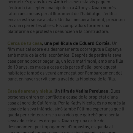
permetre's grans luxes. Amb els seus estalvis paguen
l'entrada i accepten una hipoteca a 40 anys. Quan només
falten uns mesos per al lliurament de l'habitatge, l'edifici
encara està sense acabar. Un dia, inesperadament, precinten
la zona i paren les obres. Els compradors formen una
plataforma de protesta i denuncien a la constructora.
Un
Cerca de tu casa
, una pel·lícula de Eduard Cortés.
film musical sobre els desnonaments ocorreguts a Espanya
amb motiu de la crisi econòmica. Després de perdre la seva
casa per no poder pagar-la, un jove matrimoni, amb una filla
de 10 anys, es muda a casa dels pares d'ella, però aquest
habitatge també es veurà amenaçat per l'embargament del
banc, en haver servit com a aval de la hipoteca de la filla.
Casa de arena y niebla.
Un film de Vadim Perelman.
Dues
persones entren en conflicte a causa de la propietat d'una
casa al nord de Califòrnia. Per la Kathy Nicolo, és no només la
casa de la seva infància, sinó també l'última esperança que li
queda per reintegrar-se a una vida que gairebé perd per la
seva addicció a les drogues. Quan rep una ordre de
desnonament per impagament d'impostos, es queda al
carrer i no pot impedir que la casa sigui venuda a un preu