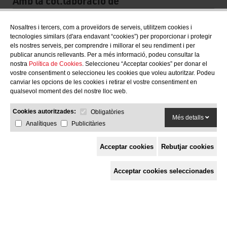
Amb la col.laboració de
Nosaltres i tercers, com a proveïdors de serveis, utilitzem cookies i
tecnologies similars (d'ara endavant “cookies”) per proporcionar i protegir
els nostres serveis, per comprendre i millorar el seu rendiment i per
publicar anuncis rellevants. Per a més informació, podeu consultar la
nostra
Política de Cookies
. Seleccioneu “Acceptar cookies” per donar el
vostre consentiment o seleccioneu les cookies que voleu autoritzar. Podeu
canviar les opcions de les cookies i retirar el vostre consentiment en
qualsevol moment des del nostre lloc web.
Cookies autoritzades:
Obligatòries
Més detalls
Analítiques
Publicitàries
Acceptar cookies
Rebutjar cookies
Espai de Solidaritat
Acceptar cookies seleccionades
c/ Mestre Francesc Civil,
3 baixos, 17005 Girona
Tel. 872 29 01 26
solidaries@solidaries.org