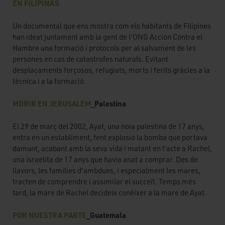
EN FILIPINAS
Un documental que ens mostra com els habitants de Filipines
han ideat juntament amb la gent de l'ONG Acción Contra el
Hambre una formació i protocols per al salvament de les
persones en cas de catastrofes naturals. Evitant
desplaçaments forçosos, refugiats, morts i ferits gràcies a la
tècnica i a la formació.
MORIR EN JERUSALEM
_Palestina
El 29 de març del 2002, Ayat, una noia palestina de 17 anys,
entra en un establiment, fent explosió la bomba que portava
damunt, acabant amb la seva vida i matant en l'acte a Rachel,
una israelita de 17 anys que havia anat a comprar. Des de
llavors, les famílies d'ambdues, i especialment les mares,
tracten de comprendre i assimilar el succeït. Temps més
tard, la mare de Rachel decideix conèixer a la mare de Ayat.
POR NUESTRA PARTE
_Guatemala