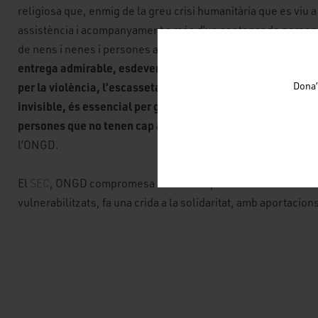
religiosa que, enmig de la greu crisi humanitària que es viu 
assistència i acompanyament a més d’un centenar de persone
“Aquest
de nens i nenes i persones amb diversitat funcional.
entrega admirable, esdevenen un refugi d’humanitat i dign
Dona’
per la violència, l’escassetat de recursos i l’oblit internac
invisible, és essencial per garantir la supervivència i la d
persones que no tenen cap altra xarxa de suport
”, expliqu
l’ONGD.
El
SEC
, ONGD compromesa amb la cooperació sanitària i el s
vulnerabilitzats, fa una crida a la solidaritat, amb aportaci