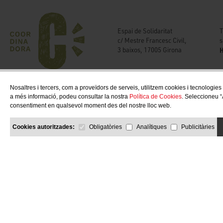
T
Espai de Solidaritat
s
c/ Mestre Francesc Civil,
H
3 baixos, 17005 Girona
Nosaltres i tercers, com a proveïdors de serveis, utilitzem cookies i tecnologies
a més informació, podeu consultar la nostra
Política de Cookies
. Seleccioneu “
consentiment en qualsevol moment des del nostre lloc web.
Cookies autoritzades:
Obligatòries
Analítiques
Publicitàries
COPYRIGHT © 2026 Solidaries.org
by Neorg