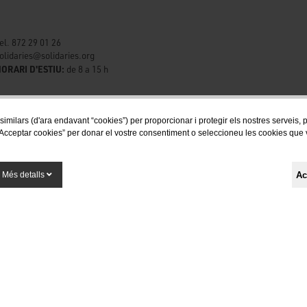
el. 872 29 01 26
olidaries@solidaries.org
ORARI D'ESTIU:
de 8 a 15 h
 similars (d'ara endavant “cookies”) per proporcionar i protegir els nostres serveis,
Acceptar cookies” per donar el vostre consentiment o seleccioneu les cookies que vol
Segueix-nos a les xarxes socials
Ac
Més detalls
Finançat per la Unió Europea - NextGenerationEU