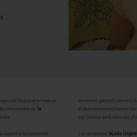
ri
Empordà ha posat en marxa
permetin garantir serveis bà
la
 als missioners de
d’abandonament humanitari q
llida.
col·lectius amb més risc d’
Ajuda Urgen
u suport a la comunitat
La campanya “