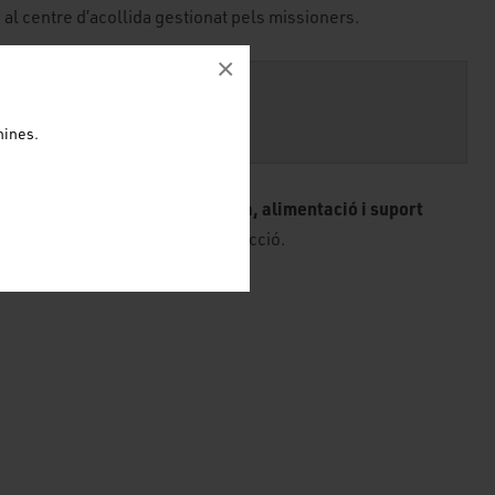
 al centre d’acollida gestionat pels missioners.
×
21 2337 1920
nines.
SEC
garantir l’atenció sanitària, alimentació i suport
irà a
o tenen cap altra xarxa de protecció.