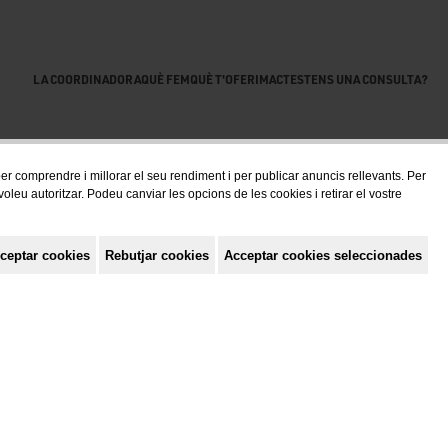
LA COORDINADORA
QUÈ FEM
QUÈ T'OFERIM
ACTES
TENS UNA CONSULTA?
 per comprendre i millorar el seu rendiment i per publicar anuncis rellevants. Per
eu autoritzar. Podeu canviar les opcions de les cookies i retirar el vostre
ceptar cookies
Rebutjar cookies
Acceptar cookies seleccionades
Política de privacitat
Avis Legal
Política de cookies