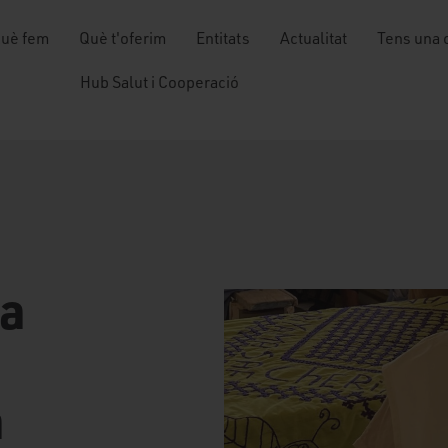
uè fem
Què t'oferim
Entitats
Actualitat
Tens una 
Hub Salut i Cooperació
sa
a