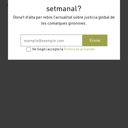
les quals són menors d’edat.
setmanal?
Dona’t d’alta per rebre l’actualitat sobre justícia global de
les comarques gironines.
Enviar
He llegit i accepto la
Política de privacitat