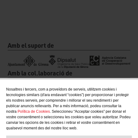
Amb el suport de
Amb la col.laboració de
Nosaltres i tercers, com a proveïdors de serveis, utilitzem cookies i
tecnologies similars (d'ara endavant “cookies”) per proporcionar i protegir
els nostres serveis, per comprendre i millorar el seu rendiment i per
publicar anuncis rellevants. Per a més informació, podeu consultar la
nostra
Política de Cookies
. Seleccioneu “Acceptar cookies” per donar el
vostre consentiment o seleccioneu les cookies que voleu autoritzar. Podeu
canviar les opcions de les cookies i retirar el vostre consentiment en
qualsevol moment des del nostre lloc web.