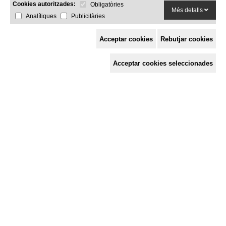
Cookies autoritzades:
Obligatòries
Més detalls
Analítiques
Publicitàries
Acceptar cookies
Rebutjar cookies
Espai de Solidaritat
Acceptar cookies seleccionades
c/ Mestre Francesc Civil,
3 baixos, 17005 Girona
Tel. 872 29 01 26
solidaries@solidaries.org
HORARI D'ESTIU:
de 8 a 15 h
LA COORDINADORA
QUÈ FEM
QUÈ T'OFERIM
ACTES