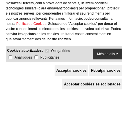
Nosaltres i tercers, com a proveïdors de serveis, utilitzem cookies i
tecnologies similars (d'ara endavant “cookies”) per proporcionar i protegir
els nostres serveis, per comprendre i millorar el seu rendiment i per
publicar anuncis rellevants. Per a més informació, podeu consultar la
nostra
Política de Cookies
. Seleccioneu “Acceptar cookies” per donar el
vostre consentiment o seleccioneu les cookies que voleu autoritzar. Podeu
canviar les opcions de les cookies i retirar el vostre consentiment en
qualsevol moment des del nostre lloc web.
Cookies autoritzades:
Obligatòries
Més detalls
Analítiques
Publicitàries
Acceptar cookies
Rebutjar cookies
Espai de Solidaritat
Acceptar cookies seleccionades
c/ Mestre Francesc Civil,
3 baixos, 17005 Girona
Tel. 872 29 01 26
solidaries@solidaries.org
HORARI D'ESTIU:
de 8 a 15 h