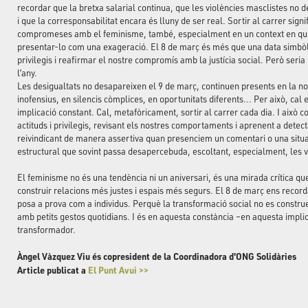
recordar que la bretxa salarial continua, que les violències masclistes no d
i que la corresponsabilitat encara és lluny de ser real. Sortir al carrer sign
compromeses amb el feminisme, també, especialment en un context en què 
presentar-lo com una exageració. El 8 de març és més que una data simbòli
privilegis i reafirmar el nostre compromís amb la justícia social. Però seria
l’any.
Les desigualtats no desapareixen el 9 de març, continuen presents en la n
inofensius, en silencis còmplices, en oportunitats diferents... Per això, cal e
implicació constant. Cal, metafòricament, sortir al carrer cada dia. I això 
actituds i privilegis, revisant els nostres comportaments i aprenent a dete
reivindicant de manera assertiva quan presenciem un comentari o una situa
estructural que sovint passa desapercebuda, escoltant, especialment, les v
El feminisme no és una tendència ni un aniversari, és una mirada crítica que 
construir relacions més justes i espais més segurs. El 8 de març ens recorda 
posa a prova com a individus. Perquè la transformació social no es constr
amb petits gestos quotidians. I és en aquesta constància –en aquesta impli
transformador.
Àngel Vàzquez Viu és copresident de la Coordinadora d'ONG Solidàries
Article publicat a
El Punt Avui >>