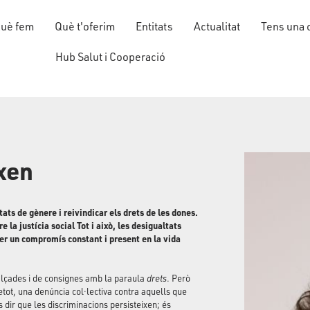
uè fem
Què t'oferim
Entitats
Actualitat
Tens una 
Hub Salut i Cooperació
xen
s de gènere i reivindicar els drets de les dones.
la justícia social Tot i això, les desigualtats
ser un compromís constant i present en la vida
 alçades i de consignes amb la paraula
drets
. Però
retot, una denúncia col·lectiva contra aquells que
 dir que les discriminacions persisteixen; és