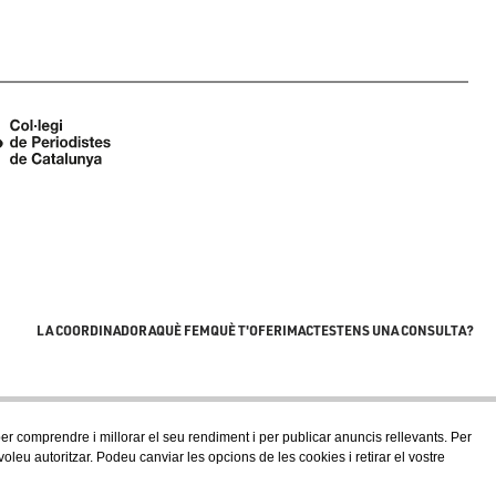
LA COORDINADORA
QUÈ FEM
QUÈ T'OFERIM
ACTES
TENS UNA CONSULTA?
 per comprendre i millorar el seu rendiment i per publicar anuncis rellevants. Per
eu autoritzar. Podeu canviar les opcions de les cookies i retirar el vostre