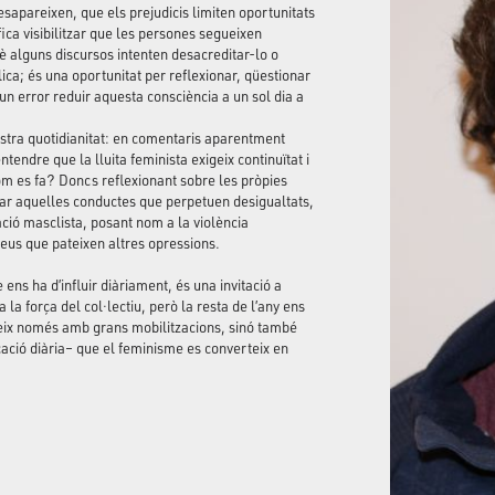
esapareixen, que els prejudicis limiten oportunitats
ifica visibilitzar que les persones segueixen
alguns discursos intenten desacreditar-lo o
ca; és una oportunitat per reflexionar, qüestionar
 un error reduir aquesta consciència a un sol dia a
ostra quotidianitat: en comentaris aparentment
ntendre que la lluita feminista exigeix continuïtat i
com es fa? Doncs reflexionant sobre les pròpies
ctar aquelles conductes que perpetuen desigualtats,
ció masclista, posant nom a la violència
eus que pateixen altres opressions.
ens ha d’influir diàriament, és una invitació a
la força del col·lectiu, però la resta de l’any ens
ueix només amb grans mobilitzacions, sinó també
cació diària– que el feminisme es converteix en