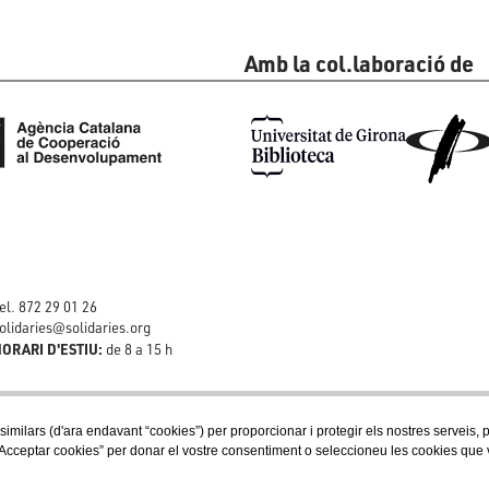
Amb la col.laboració de
el. 872 29 01 26
olidaries@solidaries.org
ORARI D'ESTIU:
de 8 a 15 h
 similars (d'ara endavant “cookies”) per proporcionar i protegir els nostres serveis,
Acceptar cookies” per donar el vostre consentiment o seleccioneu les cookies que vol
Segueix-nos a les xarxes socials