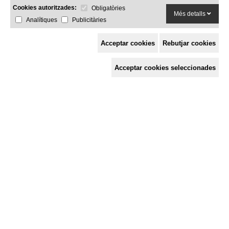
Cookies autoritzades:
Obligatòries
Més detalls
Analítiques
Publicitàries
Acceptar cookies
Rebutjar cookies
Espai de Solidaritat
Acceptar cookies seleccionades
c/ Mestre Francesc Civil,
3 baixos, 17005 Girona
Tel. 872 29 01 26
solidaries@solidaries.org
HORARI D'ESTIU:
de 8 a 15 h
LA COORDINADORA
QUÈ FEM
QUÈ T'OFERIM
ACTES