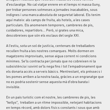
d’esclavatge. No cal viatjar enrere en el temps ni massa lluny,
per trobar persones sotmeses a jornades inacabables, sous
indignes i una manca absoluta de seguretat laboral. Els tenim
aquí mateix: als camps de fruita, als hotels, a les cases
particulars. Els anomenem temporers, cambreres de pis,
cuidadores, repartidors... Però, si grates una mica,
descobreixes que són els esclaus del segle XXI.
A l’estiu, sota un sol de justícia, centenars de treballadors
recullen fruita a les nostres comarques. Molts dormen en
magatzems improvisats, sense aigua corrent ni condicions
mínimes. Se’ls contracta per jornals que no cobreixen ni la
subsistència i sovint se’ls nega fins i tot l’empadronament que
els donaria accés a serveis bàsics. Mentrestant, els préssecs i
les pomes arriben a la nostra taula, gràcies a un engranatge que
no es podria sostenir sense aquesta mà d’obra barata i
invisible.
En un país turístic com el nostre, les cambreres de pis, les
“kellys”, treballen a un ritme impossible, netejant habitacions
en temps rècord, amb dolors físics constants i sous que amb