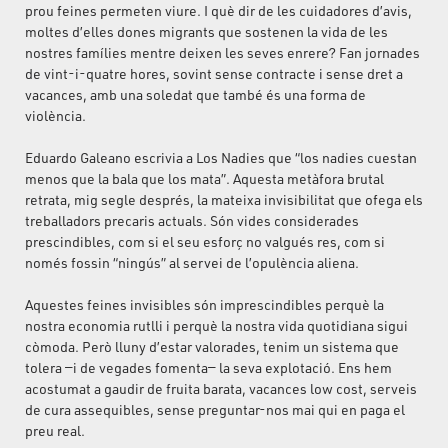
prou feines permeten viure. I què dir de les cuidadores d’avis,
moltes d’elles dones migrants que sostenen la vida de les
nostres famílies mentre deixen les seves enrere? Fan jornades
de vint-i-quatre hores, sovint sense contracte i sense dret a
vacances, amb una soledat que també és una forma de
violència.
Eduardo Galeano escrivia a Los Nadies que “los nadies cuestan
menos que la bala que los mata”. Aquesta metàfora brutal
retrata, mig segle després, la mateixa invisibilitat que ofega els
treballadors precaris actuals. Són vides considerades
prescindibles, com si el seu esforç no valgués res, com si
només fossin “ningús” al servei de l’opulència aliena.
Aquestes feines invisibles són imprescindibles perquè la
nostra economia rutlli i perquè la nostra vida quotidiana sigui
còmoda. Però lluny d’estar valorades, tenim un sistema que
tolera —i de vegades fomenta— la seva explotació. Ens hem
acostumat a gaudir de fruita barata, vacances low cost, serveis
de cura assequibles, sense preguntar-nos mai qui en paga el
preu real.