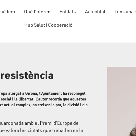
uè fem
Què t'oferim
Entitats
Actualitat
Tens una 
Hub Salut i Cooperació
 resistència
pa atorgat a Girona, l'Ajuntament ha reconegut
social i la llibertat. L'autor recorda que aquestes
 actual complex, on creixen la por, la divisió i els
r guardonada amb el Premi d’Europa de
 valora les ciutats que treballen en la