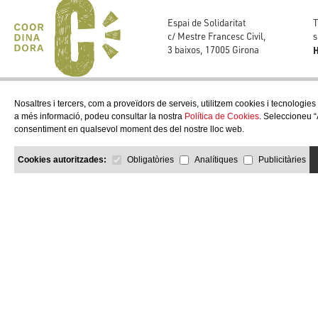
T
Espai de Solidaritat
s
c/ Mestre Francesc Civil,
H
3 baixos, 17005 Girona
Nosaltres i tercers, com a proveïdors de serveis, utilitzem cookies i tecnologies
a més informació, podeu consultar la nostra
Política de Cookies
. Seleccioneu “
consentiment en qualsevol moment des del nostre lloc web.
Cookies autoritzades:
Obligatòries
Analítiques
Publicitàries
COPYRIGHT © 2026 Solidaries.org
by Neorg