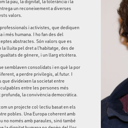
a pau, la dignitat, la tolerància i la
entrega un reconeixement a diverses
ests valors.
 professionals i activistes, que dediquen
ta i més humana. I ho fan des del
eptes abstractes. Són valors que es
la lluita pel dret a l’habitatge, des de
sigualtats de gènere, i un llarg etcètera.
e semblaven consolidats i en què la por
ferent, a perdre privilegis, al futur. I
s que divideixen la societat entre
r culpables entre les persones més
 profunda, la convivència democràtica.
om un projecte col·lectiu basat en els
 entre pobles. Una Europa coherent amb
pau no només amb paraules, sinó també
ue la dignitat humana no depèn del lloc