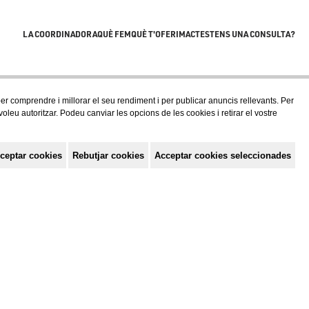
LA COORDINADORA
QUÈ FEM
QUÈ T'OFERIM
ACTES
TENS UNA CONSULTA?
 per comprendre i millorar el seu rendiment i per publicar anuncis rellevants. Per
eu autoritzar. Podeu canviar les opcions de les cookies i retirar el vostre
ceptar cookies
Rebutjar cookies
Acceptar cookies seleccionades
Política de privacitat
Avis Legal
Política de cookies