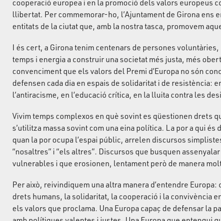
cooperació europea i en la promoció dels valors europeus com l
llibertat. Per commemorar-ho, l’Ajuntament de Girona ens 
entitats de la ciutat que, amb la nostra tasca, promovem aqu
I és cert, a Girona tenim centenars de persones voluntàries,
temps i energia a construir una societat més justa, més ober
convenciment que els valors del Premi d’Europa no són conc
defensen cada dia en espais de solidaritat i de resistència: en 
l’antiracisme, en l’educació crítica, en la lluita contra les de
Vivim temps complexos en què sovint es qüestionen drets qu
s’utilitza massa sovint com una eina política. La por a qui és di
quan la por ocupa l’espai públic, arrelen discursos simpliste
“nosaltres” i “els altres”. Discursos que busquen assenyala
vulnerables i que erosionen, lentament però de manera molt
Per això, reivindiquem una altra manera d’entendre Europa: c
drets humans, la solidaritat, la cooperació i la convivència
els valors que proclama. Una Europa capaç de defensar la 
amb polítiques valentes i justes. Una Europa que entengui q