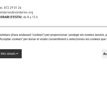
el. 872 29 01 26
olidaries@solidaries.org
ORARI D'ESTIU:
de 8 a 15 h
 similars (d'ara endavant “cookies”) per proporcionar i protegir els nostres serveis,
Acceptar cookies” per donar el vostre consentiment o seleccioneu les cookies que vol
Segueix-nos a les xarxes socials
Ac
Més detalls
Finançat per la Unió Europea - NextGenerationEU