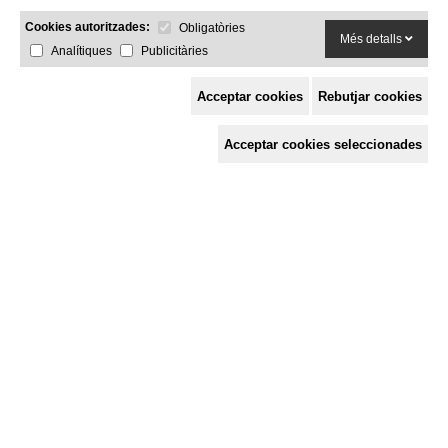
Cookies autoritzades:
Obligatòries
Més detalls
Analítiques
Publicitàries
Acceptar cookies
Rebutjar cookies
Espai de Solidaritat
Acceptar cookies seleccionades
c/ Mestre Francesc Civil,
3 baixos, 17005 Girona
Tel. 872 29 01 26
solidaries@solidaries.org
HORARI D'ESTIU:
de 8 a 15 h
LA COORDINADORA
QUÈ FEM
QUÈ T'OFERIM