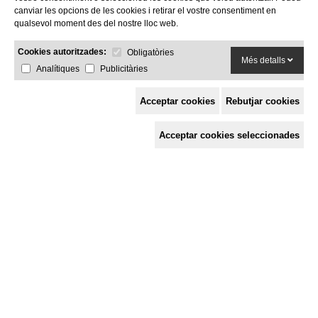
canviar les opcions de les cookies i retirar el vostre consentiment en
qualsevol moment des del nostre lloc web.
Cookies autoritzades:
Obligatòries
Més detalls
Analítiques
Publicitàries
Acceptar cookies
Rebutjar cookies
Espai de Solidaritat
Acceptar cookies seleccionades
c/ Mestre Francesc Civil,
3 baixos, 17005 Girona
Tel. 872 29 01 26
solidaries@solidaries.org
HORARI D'ESTIU:
de 8 a 15 h
LA COORDINADORA
QUÈ FEM
QUÈ T'OFERIM