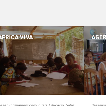
ÀFRICA VIVA
AGE
esenvolupament comunitari, Educació, Salut,
desenvol