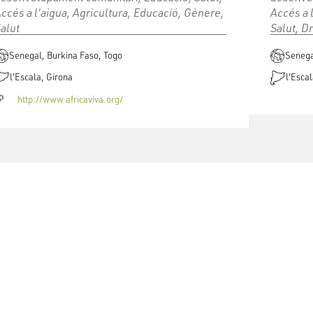
ccés a l'aigua, Agricultura, Educació, Gènere,
Accés a 
alut
Salut, D
Senegal, Burkina Faso, Togo
Senega
l'Escala, Girona
l'Escal
http://www.africaviva.org/