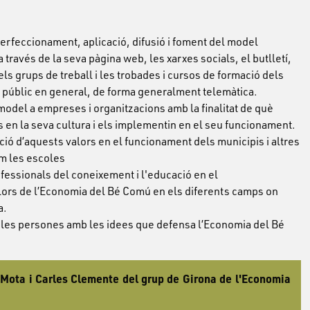
rfeccionament, aplicació, difusió i foment del model
través de la seva pàgina web, les xarxes socials, el butlletí,
els grups de treball i les trobades i cursos de formació dels
i públic en general, de forma generalment telemàtica.
 model a empreses i organitzacions amb la finalitat de què
rs en la seva cultura i els implementin en el seu funcionament.
ació d’aquests valors en el funcionament dels municipis i altres
om les escoles
rofessionals del coneixement i l'educació en el
ors de l’Economia del Bé Comú en els diferents camps on
a.
les persones amb les idees que defensa l’Economia del Bé
a Mota i Carles Clemente del grup de Girona de l'Economia