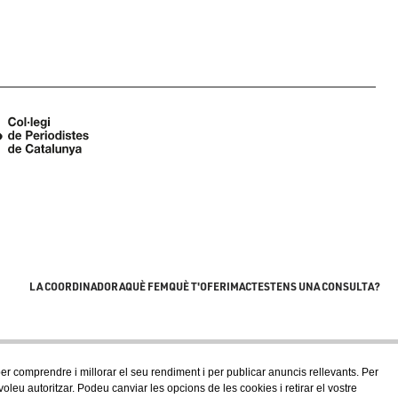
LA COORDINADORA
QUÈ FEM
QUÈ T'OFERIM
ACTES
TENS UNA CONSULTA?
 per comprendre i millorar el seu rendiment i per publicar anuncis rellevants. Per
eu autoritzar. Podeu canviar les opcions de les cookies i retirar el vostre