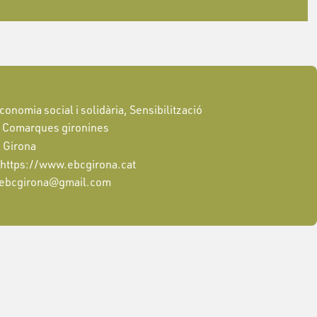
conomia social i solidària, Sensibilització
Comarques gironines
Girona
https://www.ebcgirona.cat
ebcgirona@gmail.com