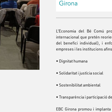
L'Economia del Bé Comú prom
internacional que pretén reori
del benefici individual), i e
empreses i les institucions afin
•
Dignitat humana
•
Solidaritat i justícia social
•
Sostenibilitat ambiental
•
Transparència i participació 
EBC Girona promou i implanta 