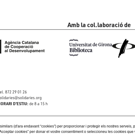
Amb la col.laboració de
el. 872 29 01 26
olidaries@solidaries.org
ORARI D'ESTIU:
de 8 a 15 h
 similars (d'ara endavant “cookies”) per proporcionar i protegir els nostres serveis,
Acceptar cookies” per donar el vostre consentiment o seleccioneu les cookies que vol
Segueix-nos a les xarxes socials