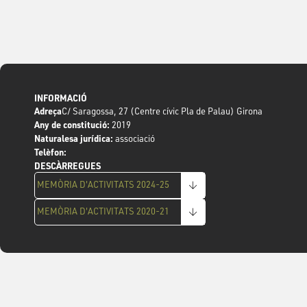
INFORMACIÓ
Adreça
C/ Saragossa, 27 (Centre cívic Pla de Palau) Girona
Any de constitució:
2019
Naturalesa jurídica:
associació
Telèfon:
DESCÀRREGUES
MEMÒRIA D'ACTIVITATS 2024-25
MEMÒRIA D'ACTIVITATS 2020-21