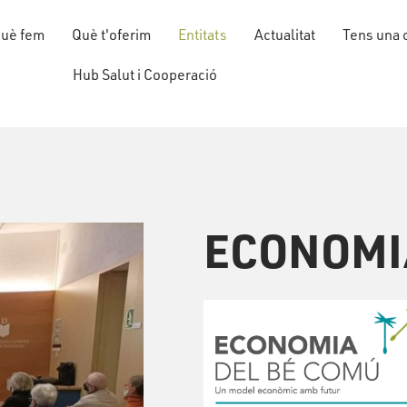
uè fem
Què t'oferim
Entitats
Actualitat
Tens una 
Hub Salut i Cooperació
ECONOMI