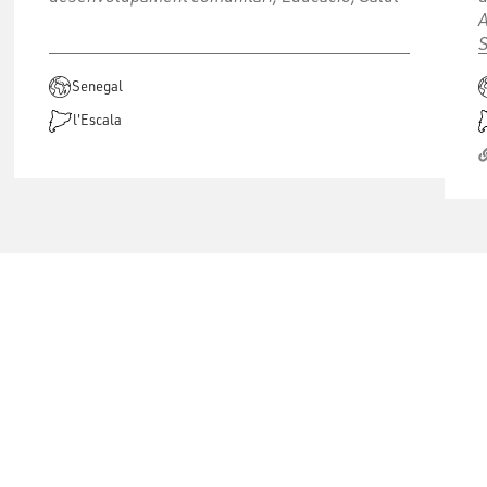
A
S
Senegal
l'Escala