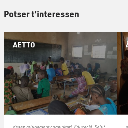
Potser t'interessen
AETTO
desenvolupament comunitari, Educació, Salut
d