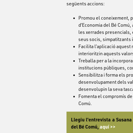
següents accions:
Promou el coneixement, pe
d’Economia del Bé Comú, a 
les xerrades presencials, 
seus socis, simpatitzants 
Facilita l’aplicació aquest
interioritzin aquests valo
Treballa per a la incorpor
institucions públiques, c
Sensibilitza i forma els p
desenvolupament dels val
desenvolupin la seva tasc
Fomenta el compromís de 
Comú.
Llegiu l'entrevista a Susan
del Bé Comú,
aquí >>