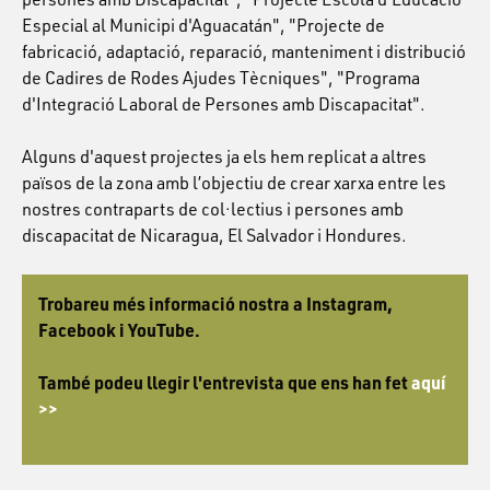
Especial al Municipi d'Aguacatán", "Projecte de
fabricació, adaptació, reparació, manteniment i distribució
de Cadires de Rodes Ajudes Tècniques", "Programa
d'Integració Laboral de Persones amb Discapacitat".
Alguns d'aquest projectes ja els hem replicat a altres
països de la zona amb l’objectiu de crear xarxa entre les
nostres contraparts de col·lectius i persones amb
discapacitat de Nicaragua, El Salvador i Hondures.
Trobareu més informació nostra a Instagram,
Facebook i YouTube.
També podeu llegir l'entrevista que ens han fet
aquí
>>