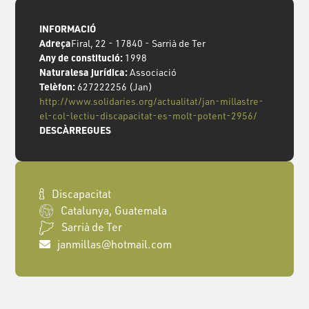
INFORMACIÓ
Adreça
Firal, 22 - 17840 - Sarrià de Ter
Any de constitució:
1998
Naturalesa jurídica:
Associació
Telèfon:
627222256 (Jan)
http://www.solidaries.org/actualitat/jan-millastre-
el-col-lectiu-discapacitat-es-molt-potent-2956/
DESCÀRREGUES
Discapacitat
Catalunya, Guatemala
Sarrià de Ter
janmillas@hotmail.com