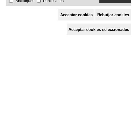
Analítiques
Publicitàries
Acceptar cookies
Rebutjar cookies
Espai de Solidaritat
Acceptar cookies seleccionades
c/ Mestre Francesc Civil,
3 baixos, 17005 Girona
Tel. 872 29 01 26
solidaries@solidaries.org
HORARI D'ESTIU:
de 8 a 15 h
LA COORDINADORA
QUÈ FEM
QUÈ T'OFERIM
ACTES