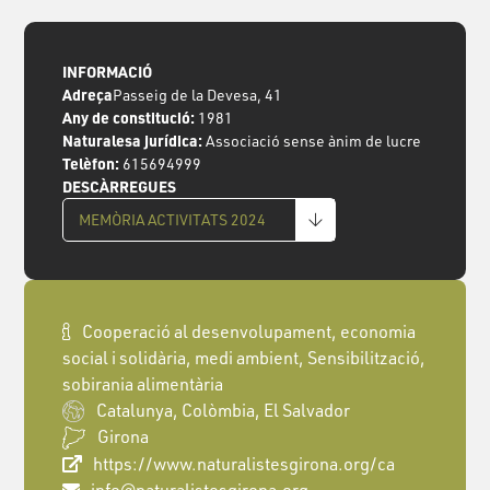
INFORMACIÓ
Adreça
Passeig de la Devesa, 41
Any de constitució:
1981
Naturalesa jurídica:
Associació sense ànim de lucre
Telèfon:
615694999
DESCÀRREGUES
MEMÒRIA ACTIVITATS 2024
Cooperació al desenvolupament, economia
social i solidària, medi ambient, Sensibilització,
sobirania alimentària
Catalunya, Colòmbia, El Salvador
Girona
https://www.naturalistesgirona.org/ca
info@naturalistesgirona.org