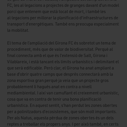
FC, les al·legacions a projectes de granges davant d’un model
porcí que entenem que està tocat de mort, i també les
al·legacions per millorar la planificació d'infraestructures de
transport d’energètiques. També ens preocupa especialment
la mobilitat.
El tema de l’ampliació del Girona FC és sobretot un tema de
procediment, més que de valor de biodiversitat. Perquè al
final connecta amb el que és l’extensió de Salt, Girona i
Vilablareix, i està tancant els límits urbanístics i delimitant el
que serà edificable. Però clar, el Girona ha anat ampliant a
base d’obrir quatre camps que després connectarà amb la
zona esportiva gran perquè ja veia que un projecte gros
probablement li hagués anat en contra a nivell
mediambiental. I així van camuflant el creixement urbanístic,
cosa que va en contra de tenir una bona planificació
urbanística. En aquest sentit, s’han perdut les zones obertes
per a polinitzadors d’ecosistemes, que són molt importants.
Per als Natus, aquesta pèrdua de zones obertes és un dels
reptes a treballar els propers anys. I per això també, en certs