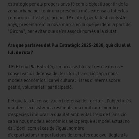
estratègic per als propers anys té com a objectiu sortir de la
zona urbana per tenir una presència més extensa a totes les
comarques. De fet, el proper 19 d'abril, per la festa dels 45
anys, presentarem la nova marca en la que perdem la part de
"Girona", per evitar que se’ns associï només a la ciutat.
Ara que parlaves del Pla Estratègic 2025-2030, què diu el el
full de ruta?
J.F:
El nou Pla Estratègic marca sis blocs: tres d’externs –
conservació i defensa del territori, transició cap a nous
models econòmics i canvi cultural- i tres d’interns sobre
gestió, voluntariat i participació.
Pel que fa a la conservació i defensa del territori, l'objectiu és
mantenir ecosistemes resilients, maximitzar el nombre
d’espècies i millorar la qualitat ambiental. L’eix de transició
cap a nous models econòmics neix perquè el model actual no
és l’idoni, com el cas de l’igual nombre
d’exportacions/importacions de tomates que avui llegia a la