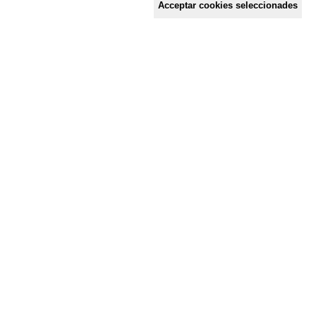
Acceptar cookies seleccionades
c/ Mestre Francesc Civil,
3 baixos, 17005 Girona
Tel. 872 29 01 26
solidaries@solidaries.org
HORARI D'ESTIU:
de 8 a 15 h
LA COORDINADORA
QUÈ FEM
QUÈ T'OFERIM
ACTES
TENS UNA CONSULTA?
Segueix-nos a les xarxes socials