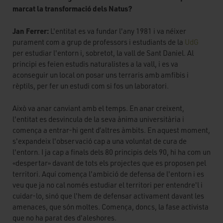
marcat la transformació dels Natus?
Jan Ferrer:
L'entitat es va fundar l'any 1981 i va néixer
purament com a grup de professors i estudiants de la
UdG
per estudiar l'entorn i, sobretot, la vall de Sant Daniel. Al
principi es feien estudis naturalistes a la vall, i es va
aconseguir un local on posar uns terraris amb amfibis i
rèptils, per fer un estudi com si fos un laboratori.
Això va anar canviant amb el temps. En anar creixent,
l'entitat es desvincula de la seva ànima universitària i
comença a entrar-hi gent d’altres àmbits. En aquest moment,
s'expandeix l'observació cap a una voluntat de cura de
l'entorn. I ja cap a finals dels 80 principis dels 90, hi ha com un
«despertar» davant de tots els projectes que es proposen pel
territori. Aquí comença l'ambició de defensa de l'entorn i es
veu que ja no cal només estudiar el territori per entendre'l i
cuidar-lo, sinó que l'hem de defensar activament davant les
amenaces, que són moltes. Comença, doncs, la fase activista
que no ha parat des d'aleshores.