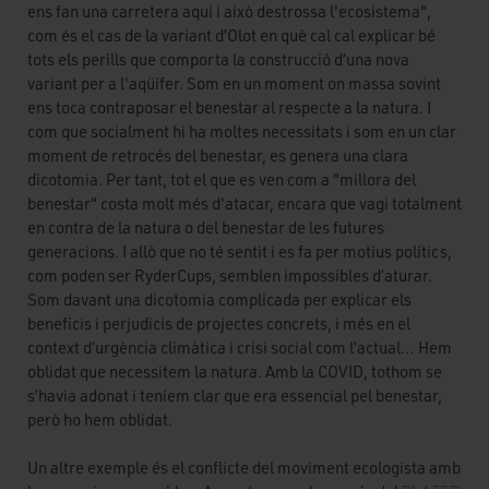
ens fan una carretera aquí i això destrossa l'ecosistema",
com és el cas de la variant d’Olot en què cal cal explicar bé
tots els perills que comporta la construcció d’una nova
variant per a l'aqüífer. Som en un moment on massa sovint
ens toca contraposar el benestar al respecte a la natura. I
com que socialment hi ha moltes necessitats i som en un clar
moment de retrocés del benestar, es genera una clara
dicotomia. Per tant, tot el que es ven com a "millora del
benestar" costa molt més d'atacar, encara que vagi totalment
en contra de la natura o del benestar de les futures
generacions. I allò que no té sentit i es fa per motius polítics,
com poden ser RyderCups, semblen impossibles d’aturar.
Som davant una dicotomia complicada per explicar els
beneficis i perjudicis de projectes concrets, i més en el
context d’urgència climàtica i crisi social com l’actual… Hem
oblidat que necessitem la natura. Amb la COVID, tothom se
s’havia adonat i teníem clar que era essencial pel benestar,
però ho hem oblidat.
Un altre exemple és el conflicte del moviment ecologista amb