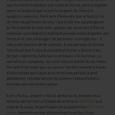
que no només treballem a la ciutat de Girona, però a vegades
tenim la sensació que no ens ho acabem de creure ni
nosaltres mateixos. Però hem d’entendre que la Natura i el
territori és patrimoni de tots, i que a tots ens agrada gaudir-
lo. Però també és molt més: apostar per la variant d’Olot és
continuar consolidant la mobilitat privada enlloc d’apostar pel
ferrocarril com a transport de persones i mercaderies — o
més aviat hauríem de dir animals. A una persona de Girona
l’afecta perquè li roba la possibilitat d’anar a Olot en tren,
perquè s’alimenta d’allò que es produeix a la Garrotxa. La
narrativa és complexa, i el canvi cultural també té uns límits.
Per tant hi ha coses que cal canviar-les directament a través
d’alternatives que siguin prou atractives perquè la gent
abandonem voluntàriament els sistemes extractivistes i
ecocides que ens tenen captius.
Com a Natus, actuem a tota la demarcació, excepte en la
defensa del territori a l’Empordà on hi ha la
IAEDEN
, i a la
zona de la costa, on participem en la plataforma
SOS Costa
Brava
. Intentem arribar allà on ningú hi arriba. El pla