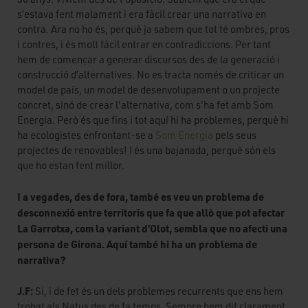
s’estava fent malament i era fàcil crear una narrativa en
contra. Ara no ho és, perquè ja sabem que tot té ombres, pros
i contres, i és molt fàcil entrar en contradiccions. Per tant
hem de començar a generar discursos des de la generació i
construcció d’alternatives. No es tracta només de criticar un
model de país, un model de desenvolupament o un projecte
concret, sinó de crear l'alternativa, com s'ha fet amb Som
Energia. Però és que fins i tot aquí hi ha problemes, perquè hi
ha ecologistes enfrontant-se a
Som Energia
pels seus
projectes de renovables! I és una bajanada, perquè són els
que ho estan fent millor.
I a vegades, des de fora, també es veu un problema de
desconnexió entre territoris que fa que allò que pot afectar
La Garrotxa, com la variant d’Olot, sembla que no afecti una
persona de Girona. Aquí també hi ha un problema de
narrativa?
J.F:
Sí, i de fet és un dels problemes recurrents que ens hem
trobat als Natus des de fa temps. Sempre hem dit clarament