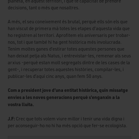
planeta, en aquest territori, i que té capacitat de prendre
decisions, tant o més que nosaltres.
A més, el seu coneixement és brutal, perquè ells són els que
han viscut de primera mà totes les etapes d'aquesta vida que
ho registren al territori. Aprofitem els aniversaris per trobar-
nos, tot i que també hi ha gent històrica més involucrada.
Tenim moltes ganes d’estirar totes aquestes persones que
han deixat petja als Natus, i entrevistar-les, remenar als seus
arxius -perquè estan molt segregats dintre de les cases de la
gent-, i recuperar totes aquestes històries, compilar-les, i
publicar-les d’aquí cinc anys, quan fem 50 anys.
Com a president jove d’una entitat històrica, quin missatge
envies a les noves generacions perquè s’enganxin a la
vostra lluita.
J.F:
Crec que tots volem viure millor i tenir una vida digna i
per aconseguir-ho no hi ha més opció que fer-se ecologista.