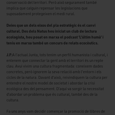
conservació del territori. Però això segurament també
implica que calguin repensar les legislacions que
suposadament protegeixen el medi rural.
Deies que un dels eixos del pla estratègic és el canvi
cultural. Des dels Natus heu iniciat un club de lectura
ecologista, heu posat en marxa el podcast ‘L’últim humà’ i
teniu en marxa també un concurs de relats ecocèutics.
J.F:
A l'actual Junta, tots tenim un perfil humanista i cultural, i
entenem que connectar la gent amb el territori és un repte
clau. Avui vivim una cultura fragmentada: coneixem dades
concretes, però ignorem la seva relació amb l'entorn i els
cicles de la natura. Davant d'això, reivindiquem la cultura per
entendre el nostre model de societat i abordar la crisi
ecològica des del pensament. D’aquí va sorgir la necessitat
d’abordar un problema que és cultural, també des de la
cultura.
Fa uns anys vam decidir començar la promoció de llibres de