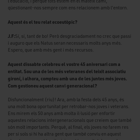
l’educació, i perquè tots estem en el mateix camí,
qüestionant-nos sempre com ens relacionem amb l'entorn.
Aquest és el teu relat ecoeutòpic?
J.F:
Sí, sí, tant de bo! Però desgraciadament no crec que passi
i auguro que els Natus seran necessaris molts anys més.
Espero, que amb més gent i més recursos.
Aquest dissabte celebreu el vostre 45 aniversari com a
entitat. Sou una de les més veteranes del teixit associatiu
gironí, i alhora, compteu amb una de les juntes més joves.
Com gestioneu aquest canvi generacional?
Disfuncionalment (riu)! Ara, amb la festa dels 45 anys, és
una molt bona oportunitat per retrobar-nos joves i veterans.
Ens mirem els 50 anys amb molta il·lusió per enfortir
aquestes relacions intergeneracionals que creiem que també
són molt importants. Perquè, al final, els joves no farem res
per si sols si hi ha altra gent que també conviu en aquest