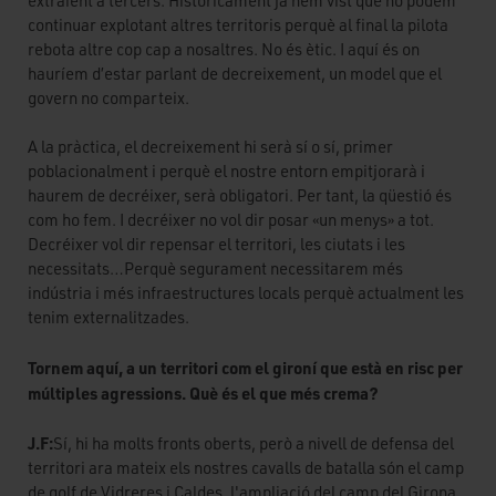
extraient a tercers. Històricament ja hem vist que no podem
continuar explotant altres territoris perquè al final la pilota
rebota altre cop cap a nosaltres. No és ètic. I aquí és on
hauríem d’estar parlant de decreixement, un model que el
govern no comparteix.
A la pràctica, el decreixement hi serà sí o sí, primer
poblacionalment i perquè el nostre entorn empitjorarà i
haurem de decréixer, serà obligatori. Per tant, la qüestió és
com ho fem. I decréixer no vol dir posar «un menys» a tot.
Decréixer vol dir repensar el territori, les ciutats i les
necessitats…Perquè segurament necessitarem més
indústria i més infraestructures locals perquè actualment les
tenim externalitzades.
Tornem aquí, a un territori com el gironí que està en risc per
múltiples agressions. Què és el que més crema?
J.F:
Sí, hi ha molts fronts oberts, però a nivell de defensa del
territori ara mateix els nostres cavalls de batalla són el camp
de golf de Vidreres i Caldes, l'ampliació del camp del Girona