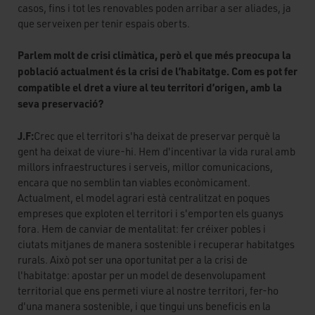
casos, fins i tot les renovables poden arribar a ser aliades, ja
que serveixen per tenir espais oberts.
Parlem molt de crisi climàtica, però el que més preocupa la
població actualment és la crisi de l’habitatge. Com es pot fer
compatible el dret a viure al teu territori d’origen, amb la
seva preservació?
J.F:
Crec que el territori s'ha deixat de preservar perquè la
gent ha deixat de viure-hi. Hem d'incentivar la vida rural amb
millors infraestructures i serveis, millor comunicacions,
encara que no semblin tan viables econòmicament.
Actualment, el model agrari està centralitzat en poques
empreses que exploten el territori i s'emporten els guanys
fora. Hem de canviar de mentalitat: fer créixer pobles i
ciutats mitjanes de manera sostenible i recuperar habitatges
rurals. Això pot ser una oportunitat per a la crisi de
l'habitatge: apostar per un model de desenvolupament
territorial que ens permeti viure al nostre territori, fer-ho
d'una manera sostenible, i que tingui uns beneficis en la