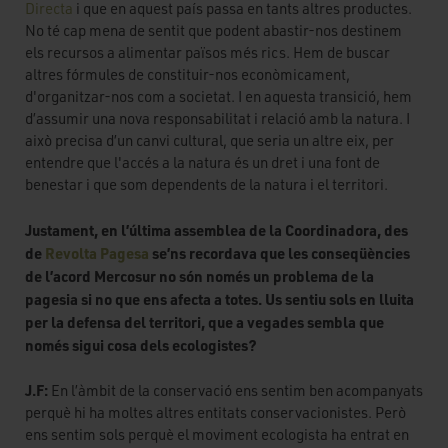
Directa
i que en aquest país passa en tants altres productes.
No té cap mena de sentit que podent abastir-nos destinem
els recursos a alimentar països més rics. Hem de buscar
altres fórmules de constituir-nos econòmicament,
d'organitzar-nos com a societat. I en aquesta transició, hem
d’assumir una nova responsabilitat i relació amb la natura. I
això precisa d’un canvi cultural, que seria un altre eix, per
entendre que l'accés a la natura és un dret i una font de
benestar i que som dependents de la natura i el territori.
Justament, en l’última assemblea de la Coordinadora, des
de
Revolta Pagesa
se’ns recordava que les conseqüències
de l’acord Mercosur no són només un problema de la
pagesia si no que ens afecta a totes. Us sentiu sols en lluita
per la defensa del territori, que a vegades sembla que
només sigui cosa dels ecologistes?
J.F:
En l’àmbit de la conservació ens sentim ben acompanyats
perquè hi ha moltes altres entitats conservacionistes. Però
ens sentim sols perquè el moviment ecologista ha entrat en