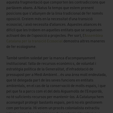
aquesta fragmentació que comporten les contradiccions que
parlàvem abans. A Natus fa temps que estem prenent
posicions que s'allunyen de la línia tradicional de fer només
oposició. Creiem més en la necessitat d’una transició
ecosocial, i això necessita d’aliances. Aquestes aliances és
difícil que les trobem en aquelles entitats que se segueixen
activant des de l’oposició a projectes. Per sort, l’
Assemblea
Catalana per la transició Ecosocial
demostra altres maneres
de fer ecologisme.
També sentim soledat per la manca d’acompanyament
institucional: falta de recursos econòmics, de voluntat i
estratègia política de la Generalitat, d’infradotació de
pressupost per a Medi Ambient…és una àrea molt endeutada,
que té delegada part de les seves funcions en entitats
ambientals, en el cas de la conservació de molts espais, i que
pel que fa a parcs com el del dels Aiguamolls de l’Empordà,
no té suficients recursos per mantenir-los. A Catalunya hem
aconseguit protegir bastants espais, però no els gestionem
com pertocaria. Hi veiem un procés colonialista extractiu