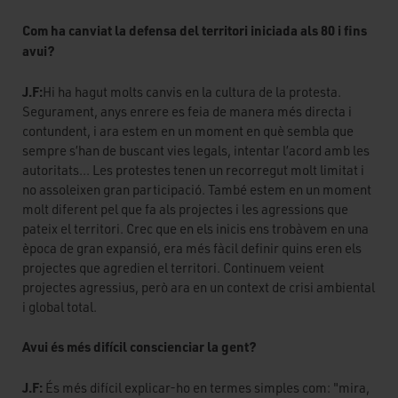
Com ha canviat la defensa del territori iniciada als 80 i fins
avui?
J.F:
Hi ha hagut molts canvis en la cultura de la protesta.
Segurament, anys enrere es feia de manera més directa i
contundent, i ara estem en un moment en què sembla que
sempre s’han de buscant vies legals, intentar l’acord amb les
autoritats... Les protestes tenen un recorregut molt limitat i
no assoleixen gran participació. També estem en un moment
molt diferent pel que fa als projectes i les agressions que
pateix el territori. Crec que en els inicis ens trobàvem en una
època de gran expansió, era més fàcil definir quins eren els
projectes que agredien el territori. Continuem veient
projectes agressius, però ara en un context de crisi ambiental
i global total.
Avui és més difícil conscienciar la gent?
J.F:
És més difícil explicar-ho en termes simples com: "mira,