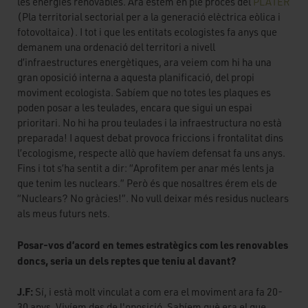
les energies renovables. Ara estem en ple procés del
PLATER
(Pla territorial sectorial per a la generació elèctrica eòlica i
fotovoltaica). I tot i que les entitats ecologistes fa anys que
demanem una ordenació del territori a nivell
d’infraestructures energètiques, ara veiem com hi ha una
gran oposició interna a aquesta planificació, del propi
moviment ecologista. Sabíem que no totes les plaques es
poden posar a les teulades, encara que sigui un espai
prioritari. No hi ha prou teulades i la infraestructura no està
preparada! I aquest debat provoca friccions i frontalitat dins
l’ecologisme, respecte allò que havíem defensat fa uns anys.
Fins i tot s’ha sentit a dir: “Aprofitem per anar més lents ja
que tenim les nuclears.” Però és que nosaltres érem els de
“Nuclears? No gràcies!”. No vull deixar més residus nuclears
als meus futurs nets.
Posar-vos d’acord en temes estratègics com les renovables
doncs, seria un dels reptes que teniu al davant?
J.F:
Sí, i està molt vinculat a com era el moviment ara fa 20-
30 anys. Vivíem des de l'oposició. Sabíem què era el que