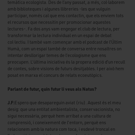
temàtica ecologista. Des de l’any passat, a més, col·laborem
amb biblioteques i algunes llibreries -les que vulguin
participar, només cal que ens contactin, que els enviem tots
el recursos que necessitin per promocionar aquestes
lectures-. Fa dos anys vam engegar el club de lectura, per
transformar la lectura individual en un espai de debat
col·lectiu. I també vam començar amb el podcast de l’Últim
Humà, com un espai també de conversa entre nosaltres on
intentar desllorigar temes de l’ecologisme que ens
preocupen. L’última iniciativa és la propera edició d’un recull
de contes, sobre visions de futurs desitjables. I per això hem
posat en marxa el concurs de relats ecoeutòpics.
Parlant de futur, quin futur li veus als Natus?
J.F:
Espero que desapareguin aviat (riu). Aquest és el meu
desig: que una entitat ambientalista, conservacionista, no
sigui necessària, perquè hem arribat a una cultura de
comprensió, i coneixement de l'entorn, perquè ens
relacionem amb la natura com toca, i esdevé troncal en