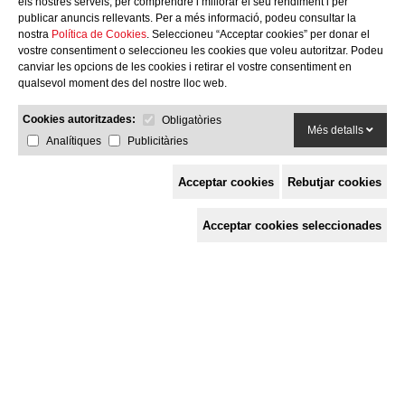
els nostres serveis, per comprendre i millorar el seu rendiment i per
publicar anuncis rellevants. Per a més informació, podeu consultar la
nostra
Política de Cookies
. Seleccioneu “Acceptar cookies” per donar el
vostre consentiment o seleccioneu les cookies que voleu autoritzar. Podeu
canviar les opcions de les cookies i retirar el vostre consentiment en
qualsevol moment des del nostre lloc web.
Cookies autoritzades:
Obligatòries
Més detalls
Analítiques
Publicitàries
Acceptar cookies
Rebutjar cookies
Espai de Solidaritat
Acceptar cookies seleccionades
c/ Mestre Francesc Civil,
3 baixos, 17005 Girona
Tel. 872 29 01 26
solidaries@solidaries.org
HORARI D'ESTIU:
de 8 a 15 h
LA COORDINADORA