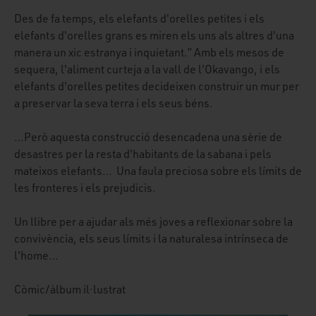
Des de fa temps, els elefants d'orelles petites i els
elefants d'orelles grans es miren els uns als altres d'una
manera un xic estranya i inquietant.” Amb els mesos de
sequera, l'aliment curteja a la vall de l'Okavango, i els
elefants d'orelles petites decideixen construir un mur per
a preservar la seva terra i els seus béns.
…Però aquesta construcció desencadena una sèrie de
desastres per la resta d'habitants de la sabana i pels
mateixos elefants… Una faula preciosa sobre els límits de
les fronteres i els prejudicis.
Un llibre per a ajudar als més joves a reflexionar sobre la
convivència, els seus límits i la naturalesa intrínseca de
l'home…
Còmic/àlbum il·lustrat