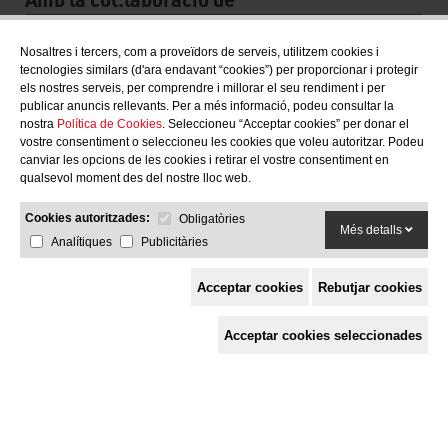
Nosaltres i tercers, com a proveïdors de serveis, utilitzem cookies i
tecnologies similars (d'ara endavant “cookies”) per proporcionar i protegir
els nostres serveis, per comprendre i millorar el seu rendiment i per
publicar anuncis rellevants. Per a més informació, podeu consultar la
nostra
Política de Cookies
. Seleccioneu “Acceptar cookies” per donar el
vostre consentiment o seleccioneu les cookies que voleu autoritzar. Podeu
canviar les opcions de les cookies i retirar el vostre consentiment en
qualsevol moment des del nostre lloc web.
Cookies autoritzades:
Obligatòries
Més detalls
Analítiques
Publicitàries
Acceptar cookies
Rebutjar cookies
Espai de Solidaritat
Acceptar cookies seleccionades
c/ Mestre Francesc Civil,
3 baixos, 17005 Girona
Tel. 872 29 01 26
solidaries@solidaries.org