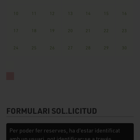
10
11
12
13
14
15
16
17
18
19
20
21
22
23
24
25
26
27
28
29
30
FORMULARI SOL.LICITUD
Per poder fer reserves, ha d'estar identificat
amb un usuari, pot identificar-se a través