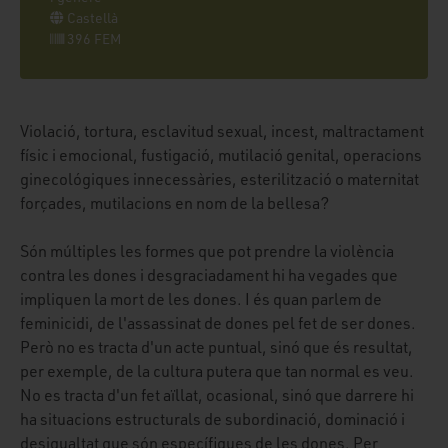
Castellà
396 FEM
Violació, tortura, esclavitud sexual, incest, maltractament
físic i emocional, fustigació, mutilació genital, operacions
ginecológiques innecessàries, esterilització o maternitat
forçades, mutilacions en nom de la bellesa?
Són múltiples les formes que pot prendre la violència
contra les dones i desgraciadament hi ha vegades que
impliquen la mort de les dones. I és quan parlem de
feminicidi, de l'assassinat de dones pel fet de ser dones.
Però no es tracta d'un acte puntual, sinó que és resultat,
per exemple, de la cultura putera que tan normal es veu.
No es tracta d'un fet aïllat, ocasional, sinó que darrere hi
ha situacions estructurals de subordinació, dominació i
desigualtat que són específiques de les dones. Per