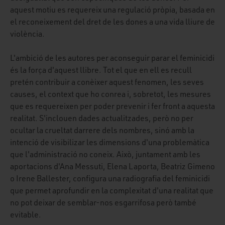
aquest motiu es requereix una regulació pròpia, basada en
el reconeixement del dret de les dones a una vida lliure de
violència.
L'ambició de les autores per aconseguir parar el feminicidi
és la força d'aquest llibre. Tot el que en ell es recull
pretén contribuir a conèixer aquest fenomen, les seves
causes, el context que ho conrea i, sobretot, les mesures
que es requereixen per poder prevenir i fer front a aquesta
realitat. S'inclouen dades actualitzades, però no per
ocultar la crueltat darrere dels nombres, sinó amb la
intenció de visibilizar les dimensions d'una problemàtica
que l'administració no coneix. Això, juntament amb les
aportacions d'Ana Messuti, Elena Laporta, Beatriz Gimeno
o Irene Ballester, configura una radiografia del feminicidi
que permet aprofundir en la complexitat d'una realitat que
no pot deixar de semblar-nos esgarrifosa però també
evitable.