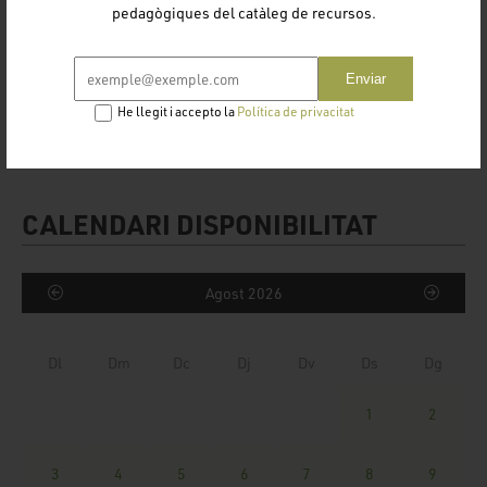
pedagògiques del catàleg de recursos.
Enviar
He llegit i accepto la
Política de privacitat
CALENDARI DISPONIBILITAT
Agost 2026
Dl
Dm
Dc
Dj
Dv
Ds
Dg
1
2
3
4
5
6
7
8
9