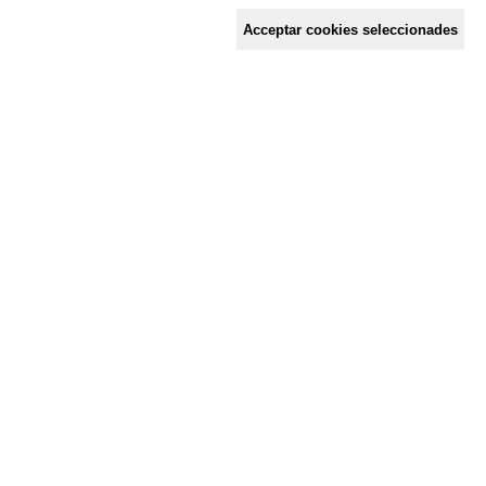
Espai de Solidaritat
Acceptar cookies seleccionades
c/ Mestre Francesc Civil,
3 baixos, 17005 Girona
Tel. 872 29 01 26
solidaries@solidaries.org
HORARI D'ESTIU:
de 8 a 15 h
LA COORDINADORA
QUÈ FEM
QUÈ T'OFERIM
ACTES
TENS UNA CONSULTA?