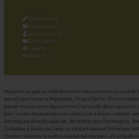
Elinor Burkett
Audiovisuals
Edat mínima: 12
Drets, Salut
Castellà
DVD ITH
Imagina't un país on cada dia moren més persones a causa de la 
que els que moren a Afganistan, l'Iraq o Darfur. On els hospi
passar mesos sense aigua corrent i la taxa de desocupació és 
país -on els discapacitats són vistos com a éssers maleïts- am
amb alguna altra discapacitat. No fa falta que t'ho imaginis. 
Zimbabue a través de Liana, un conjunt musical format per vuit
l'humor i valentia la caòtica realitat del seu país i els prejudic