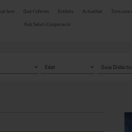
uè fem
Què t'oferim
Entitats
Actualitat
Tens una 
Hub Salut i Cooperació