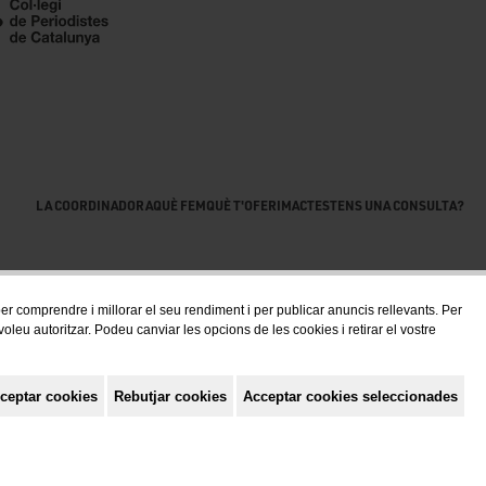
LA COORDINADORA
QUÈ FEM
QUÈ T'OFERIM
ACTES
TENS UNA CONSULTA?
 per comprendre i millorar el seu rendiment i per publicar anuncis rellevants. Per
eu autoritzar. Podeu canviar les opcions de les cookies i retirar el vostre
ceptar cookies
Rebutjar cookies
Acceptar cookies seleccionades
Política de privacitat
Avis Legal
Política de cookies