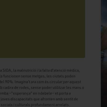
SIDA, la malnutrició i la falta d'atenció mèdica,
tals funcionen sense metges, les ciutats poden
del 90%. Imagina't ara com és circular per aquest
b cadira de rodes, sense poder utilitzar les mans o
Ithemba –"esperança" en ndebele– et porta a
 joves discapacitats que afronten amb sentit de
is socials i culturals profundament arrelats.