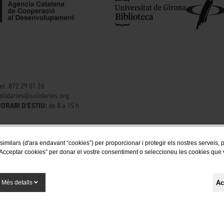
el. 872 29 01 26
olidaries@solidaries.org
ORARI D'ESTIU:
de 8 a 15 h
 similars (d'ara endavant “cookies”) per proporcionar i protegir els nostres serveis,
Acceptar cookies” per donar el vostre consentiment o seleccioneu les cookies que vol
Segueix-nos a les xarxes socials
Ac
Més detalls