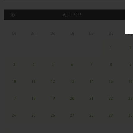
Agost 2026
Dl
Dm
Dc
Dj
Dv
Ds
Dg
1
2
3
4
5
6
7
8
9
10
11
12
13
14
15
16
17
18
19
20
21
22
23
24
25
26
27
28
29
30