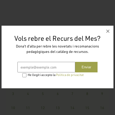
×
CALENDARI DISPONIBILITAT
Vols rebre el Recurs del Mes?
Dona’t d’alta per rebre les novetats i recomanacions
Agost 2026
pedagògiques del catàleg de recursos.
Enviar
Dl
Dm
Dc
Dj
Dv
Ds
Dg
He llegit i accepto la
Política de privacitat
1
2
3
4
5
6
7
8
9
10
11
12
13
14
15
16