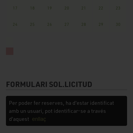
17
18
19
20
21
22
23
24
25
26
27
28
29
30
FORMULARI SOL.LICITUD
Per poder fer reserves, ha d'estar identificat
amb un usuari, pot identificar-se a través
d'aquest
enllaç