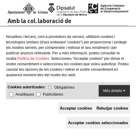
Amb la col.laboració de
Nosaltres i tercers, com a proveïdors de serveis, utilitzem cookies i
tecnologies similars (d'ara endavant “cookies”) per proporcionar i protegir
els nostres serveis, per comprendre i millorar el seu rendiment i per
publicar anuncis rellevants. Per a més informació, podeu consultar la
nostra
Política de Cookies
. Seleccioneu “Acceptar cookies” per donar el
vostre consentiment o seleccioneu les cookies que voleu autoritzar. Podeu
canviar les opcions de les cookies i retirar el vostre consentiment en
qualsevol moment des del nostre lloc web.
Cookies autoritzades:
Obligatòries
Més detalls
Analítiques
Publicitàries
Acceptar cookies
Rebutjar cookies
Espai de Solidaritat
Acceptar cookies seleccionades
c/ Mestre Francesc Civil,
3 baixos, 17005 Girona