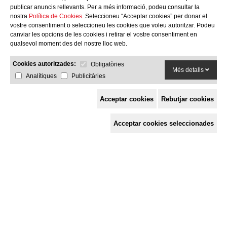
publicar anuncis rellevants. Per a més informació, podeu consultar la
nostra
Política de Cookies
. Seleccioneu “Acceptar cookies” per donar el
vostre consentiment o seleccioneu les cookies que voleu autoritzar. Podeu
canviar les opcions de les cookies i retirar el vostre consentiment en
qualsevol moment des del nostre lloc web.
Cookies autoritzades:
Obligatòries
Més detalls
Analítiques
Publicitàries
Acceptar cookies
Rebutjar cookies
Espai de Solidaritat
Acceptar cookies seleccionades
c/ Mestre Francesc Civil,
3 baixos, 17005 Girona
Tel. 872 29 01 26
solidaries@solidaries.org
HORARI D'ESTIU:
de 8 a 15 h
LA COORDINADORA