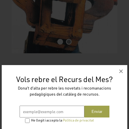
×
Vols rebre el Recurs del Mes?
juul-proposta-didactica.pdf
Dona’t d’alta per rebre les novetats i recomanacions
pedagògiques del catàleg de recursos.
CALENDARI DISPONIBILITAT
Enviar
He llegit i accepto la
Política de privacitat