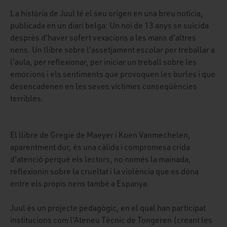
La història de Juul té el seu origen en una breu notícia,
publicada en un diari belga: Un noi de 13 anys se suïcida
després d'haver sofert vexacions a les mans d'altres
nens. Un llibre sobre l'assetjament escolar per treballar a
l'aula, per reflexionar, per iniciar un treball sobre les
emocions i els sentiments que provoquen les burles i que
desencadenen en les seves víctimes conseqüències
terribles.
El llibre de Gregie de Maeyer i Koen Vanmechelen,
aparentment dur, és una càlida i compromesa crida
d'atenció perquè els lectors, no només la mainada,
reflexionin sobre la crueltat i la violència que es dóna
entre els propis nens també a Espanya.
Juul és un projecte pedagògic, en el qual han participat
institucions com l'Ateneu Tècnic de Tongeren (creant les