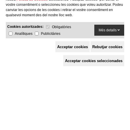
vostre consentiment o seleccioneu les cookies que voleu autoritzar. Podeu
canviar les opcions de les cookies i retirar el vostre consentiment en
qualsevol moment des del nostre lloc web.
Cookies autoritzades:
Obligatòries
Més detalls
Analítiques
Publicitàries
Acceptar cookies
Rebutjar cookies
Espai de Solidaritat
Acceptar cookies seleccionades
c/ Mestre Francesc Civil,
3 baixos, 17005 Girona
Tel. 872 29 01 26
solidaries@solidaries.org
HORARI D'ESTIU:
de 8 a 15 h
LA COORDINADORA
QUÈ FEM