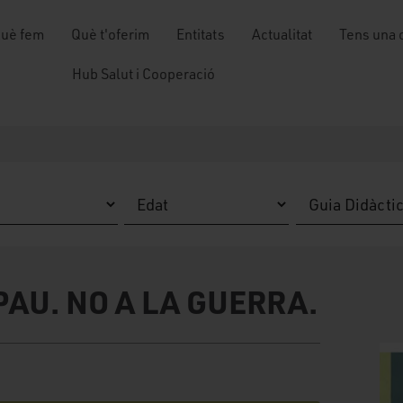
uè fem
Què t'oferim
Entitats
Actualitat
Tens una 
Hub Salut i Cooperació
PAU. NO A LA GUERRA.