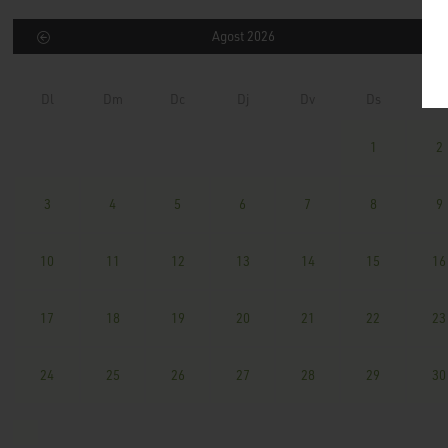
Agost 2026
Dl
Dm
Dc
Dj
Dv
Ds
Dg
1
2
3
4
5
6
7
8
9
10
11
12
13
14
15
16
17
18
19
20
21
22
23
24
25
26
27
28
29
30