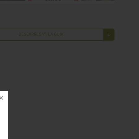
DESCARREGA'T LA GUIA
×