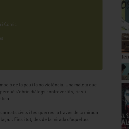
a i Còmic
es
omoció de la pau i la no violència. Una maleta que
 perquè s'obrin diàlegs controvertits, rics i
·lica.
s armats civils i les guerres, a través de la mirada
laça... Fins i tot, des de la mirada d'aquelles