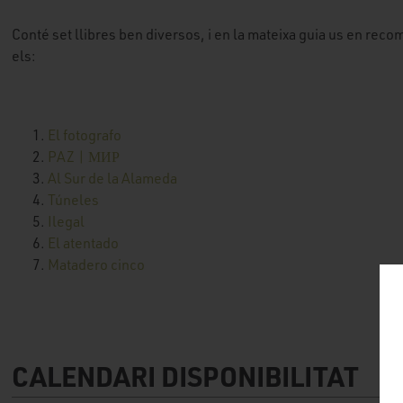
Conté set llibres ben diversos, i en la mateixa guia us en re
els:
El fotografo
PAZ | МИР
Al Sur de la Alameda
Túneles
Ilegal
El atentado
Matadero cinco
CALENDARI DISPONIBILITAT