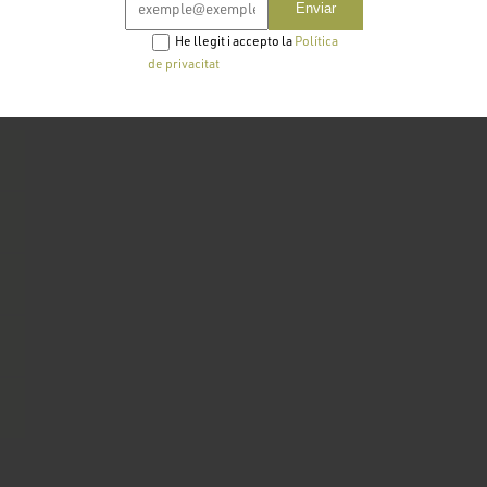
Enviar
Per poder fer reserves, ha d'estar identificat amb un us
He llegit i accepto la
Política
de privacitat