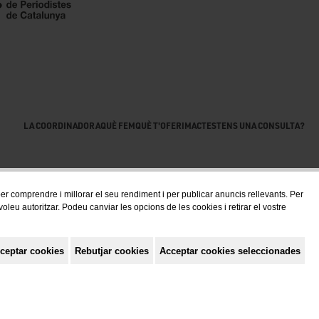
LA COORDINADORA
QUÈ FEM
QUÈ T'OFERIM
ACTES
TENS UNA CONSULTA?
 per comprendre i millorar el seu rendiment i per publicar anuncis rellevants. Per
eu autoritzar. Podeu canviar les opcions de les cookies i retirar el vostre
ceptar cookies
Rebutjar cookies
Acceptar cookies seleccionades
Política de privacitat
Avis Legal
Política de cookies