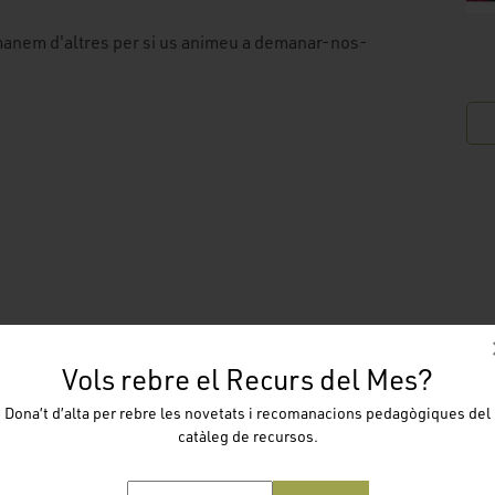
comanem d'altres per si us animeu a demanar-nos-
Vols rebre el Recurs del Mes?
Dona’t d’alta per rebre les novetats i recomanacions pedagògiques del
catàleg de recursos.
FORMULARI SOL.LICITUD