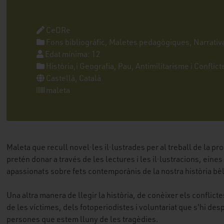
CeDRe
Fons bibliogràfic, Maletes pedagògiques, Narrativ
Edat mínima: 12
Història,i Geografia, Pau, Antimilitarisme i Conflict
Castellà, Català
maleta
Maleta que recull novel·les il·lustrades per al treball de la pr
pretén donar a través de les lectures i les il·lustracions, eines
apassionats sobre fets contemporànis de la nostra història bèl
Una altra manera de llegir la història, de conèixer els conflicte
de les víctimes, dels fotoperiodistes i voluntariat que s'hi desp
persones que estem lluny de les tragèdies.