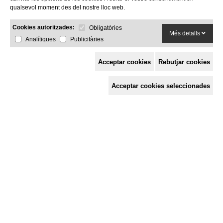
qualsevol moment des del nostre lloc web.
Cookies autoritzades:
Obligatòries
Més detalls
Analítiques
Publicitàries
Acceptar cookies
Rebutjar cookies
Espai de Solidaritat
Acceptar cookies seleccionades
c/ Mestre Francesc Civil,
3 baixos, 17005 Girona
Tel. 872 29 01 26
solidaries@solidaries.org
HORARI D'ESTIU:
de 8 a 15 h
LA COORDINADORA
QUÈ FEM
QUÈ T'OFERIM