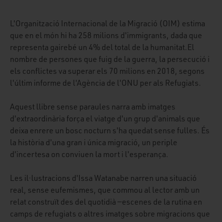
L'Organització Internacional de la Migració (OIM) estima
que en el món hi ha 258 milions d'immigrants, dada que
representa gairebé un 4% del total de la humanitat.El
nombre de persones que fuig de la guerra, la persecució i
els conflictes va superar els 70 milions en 2018, segons
l'últim informe de l'Agència de l'ONU per als Refugiats.
Aquest llibre sense paraules narra amb imatges
d'extraordinària força el viatge d'un grup d'animals que
deixa enrere un bosc nocturn s'ha quedat sense fulles. És
la història d'una gran i única migració, un periple
d'incertesa on conviuen la mort i l'esperança.
Les il·lustracions d'Issa Watanabe narren una situació
real, sense eufemismes, que commou al lector amb un
relat construït des del quotidià —escenes de la rutina en
camps de refugiats o altres imatges sobre migracions que