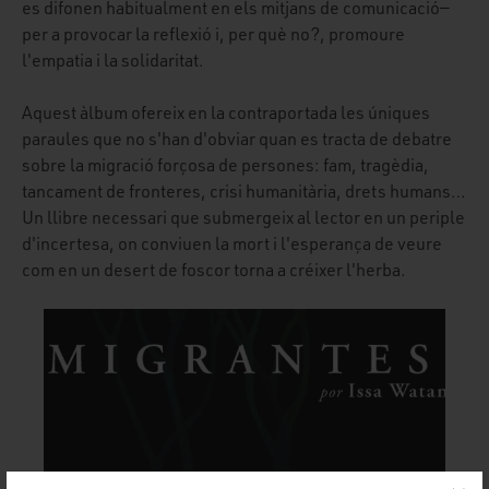
es difonen habitualment en els mitjans de comunicació—
per a provocar la reflexió i, per què no?, promoure
l'empatia i la solidaritat.
Aquest àlbum ofereix en la contraportada les úniques
paraules que no s'han d'obviar quan es tracta de debatre
sobre la migració forçosa de persones: fam, tragèdia,
tancament de fronteres, crisi humanitària, drets humans…
Un llibre necessari que submergeix al lector en un periple
d'incertesa, on conviuen la mort i l'esperança de veure
com en un desert de foscor torna a créixer l'herba.