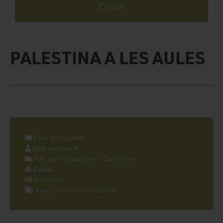
PALESTINA A LES AULES
Fons bibliogràfic
Edat mínima: 8
Pau, Antimilitarisme i Conflictes
Català
electrònic
Àsia, Conflictes, Educació