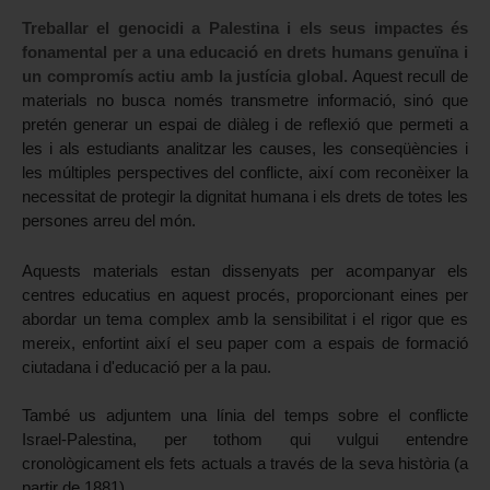
Treballar el genocidi a Palestina i els seus impactes és 
fonamental per a una educació en drets humans genuïna i 
un compromís actiu amb la justícia global.
 Aquest recull de 
materials no busca només transmetre informació, sinó que 
pretén generar un espai de diàleg i de reflexió que permeti a 
les i als estudiants analitzar les causes, les conseqüències i 
les múltiples perspectives del conflicte, així com reconèixer la 
necessitat de protegir la dignitat humana i els drets de totes les 
persones arreu del món. 
Aquests materials estan dissenyats per acompanyar els 
centres educatius en aquest procés, proporcionant eines per 
abordar un tema complex amb la sensibilitat i el rigor que es 
mereix, enfortint així el seu paper com a espais de formació 
ciutadana i d'educació per a la pau.
També us adjuntem una línia del temps sobre el conflicte 
Israel-Palestina, per tothom qui vulgui entendre 
cronològicament els fets actuals a través de la seva història (a 
partir de 1881). 