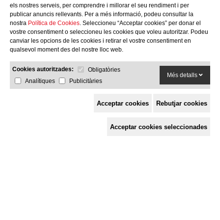
els nostres serveis, per comprendre i millorar el seu rendiment i per
publicar anuncis rellevants. Per a més informació, podeu consultar la
nostra
Política de Cookies
. Seleccioneu “Acceptar cookies” per donar el
vostre consentiment o seleccioneu les cookies que voleu autoritzar. Podeu
canviar les opcions de les cookies i retirar el vostre consentiment en
qualsevol moment des del nostre lloc web.
Cookies autoritzades:
Obligatòries
Més detalls
Analítiques
Publicitàries
Acceptar cookies
Rebutjar cookies
Espai de Solidaritat
Acceptar cookies seleccionades
c/ Mestre Francesc Civil,
3 baixos, 17005 Girona
Tel. 872 29 01 26
solidaries@solidaries.org
HORARI D'ESTIU:
de 8 a 15 h
LA COORDINADORA