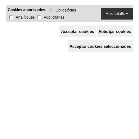
Cookies autoritzades:
Obligatòries
Més detalls
Analítiques
Publicitàries
Acceptar cookies
Rebutjar cookies
Espai de Solidaritat
Acceptar cookies seleccionades
c/ Mestre Francesc Civil,
3 baixos, 17005 Girona
Tel. 872 29 01 26
solidaries@solidaries.org
HORARI D'ESTIU:
de 8 a 15 h
LA COORDINADORA
QUÈ FEM
QUÈ T'OFERIM