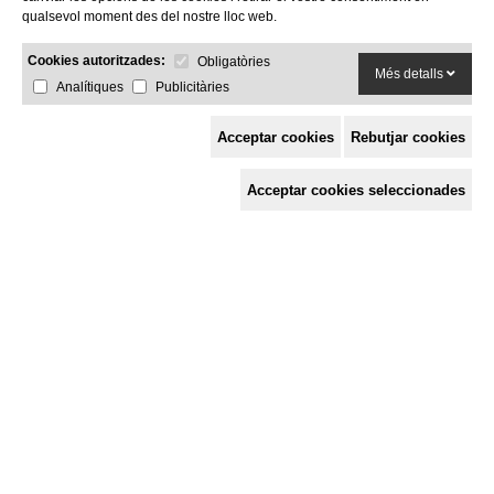
qualsevol moment des del nostre lloc web.
Cookies autoritzades:
Obligatòries
Més detalls
Analítiques
Publicitàries
Acceptar cookies
Rebutjar cookies
Espai de Solidaritat
Acceptar cookies seleccionades
c/ Mestre Francesc Civil,
3 baixos, 17005 Girona
Tel. 872 29 01 26
solidaries@solidaries.org
HORARI D'ESTIU:
de 8 a 15 h
LA COORDINADORA
QUÈ FEM
QUÈ T'OFERIM