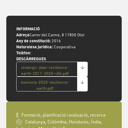
INFORMACIÓ
Adreça
Carrer del Carme, 8 17800 Olot
Any de constitució:
2016
Naturalesa jurídica:
Cooperativa
Telèfon:
DESCÀRREGUES
strategic-plan-resilience-
earth-2017-2020-v06.pdf
memoria-2020-resilience-
earth.pdf
Formació, planificació i avaluació, recerca
Catalunya, Colòmbia, Hondures, Índia,