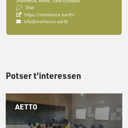
Indonèsia, Mèxic, Unió Europea
Olot
https://resilience.earth/
info@resilience.earth
Potser t'interessen
AETTO