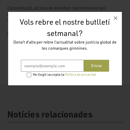
Concentració, lectura de manifest i performance per
denunciar les polítiques migratòries de la Unió Europea i de
×
Vols rebre el nostre butlletí
l'Estat espanyol.
setmanal?
Organitza Girona Acull
Dona’t d’alta per rebre l’actualitat sobre justícia global de
les comarques gironines.
Enviar
He llegit i accepto la
Política de privacitat
Notícies relacionades