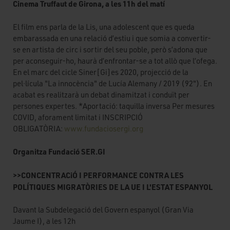
Cinema Truffaut de Girona, a les 11h del matí
El film ens parla de la Lis, una adolescent que es queda
embarassada en una relació d’estiu i que somia a convertir-
se en artista de circ i sortir del seu poble, però s’adona que
per aconseguir-ho, haurà d’enfrontar-se a tot allò que l’ofega.
En el marc del cicle Siner[Gi]es 2020, projecció de la
pel·lícula "La innocència" de Lucía Alemany / 2019 (92"). En
acabat es realitzarà un debat dinamitzat i conduït per
persones expertes. *Aportació: taquilla inversa Per mesures
COVID, aforament limitat i INSCRIPCIÓ
OBLIGATÒRIA:
www.fundaciosergi.org
Organitza Fundació SER.GI
>>CONCENTRACiÓ I PERFORMANCE CONTRA LES
POLÍTIQUES MIGRATÒRIES DE LA UE I L'ESTAT ESPANYOL
Davant la Subdelegació del Govern espanyol (Gran Via
Jaume I), a les 12h