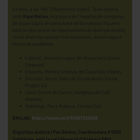
En línia, a les 19h. (Plataforma Zoom). Taula rodona
Viqui Molins
amb
, impulsora de l'hospital de campanya
de la parròquia de santa Anna de Barcelona i fila zero
amb la intervenció de representants de diversos àmbits
on els drets han quedat més malmesos, durant aquest
temps de pandèmia:
Laboral: Jessenia Lagos, de l'Associació Dones
Endavant
Educatiu: Mònica Gibanel, del Casal dels Infants
Racisme: Karim Sabni de Girona Acull i Social
Project 4.0
Salut: Carme de Castro, metgessa del CAP
Montilivi
Habitatge: Flora Ridaura: Càritas Salt
ENLLAÇ:
https://zoom.us/j/93407534508
Organitza
Justícia i Pau Girona, Coordinadora d'ONG
Solidàries, amb la col·laboració d'Azahara ONG