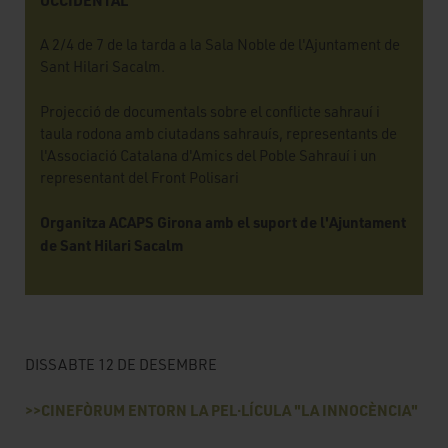
A 2/4 de 7 de la tarda a la Sala Noble de l'Ajuntament de
Sant Hilari Sacalm.
Projecció de documentals sobre el conflicte sahrauí i
taula rodona amb ciutadans sahrauís, representants de
l'Associació Catalana d'Amics del Poble Sahrauí i un
representant del Front Polisari
Organitza ACAPS Girona amb el suport de l'Ajuntament
de Sant Hilari Sacalm
DISSABTE 12 DE DESEMBRE
>>CINEFÒRUM ENTORN LA PEL·LÍCULA "LA INNOCÈNCIA"