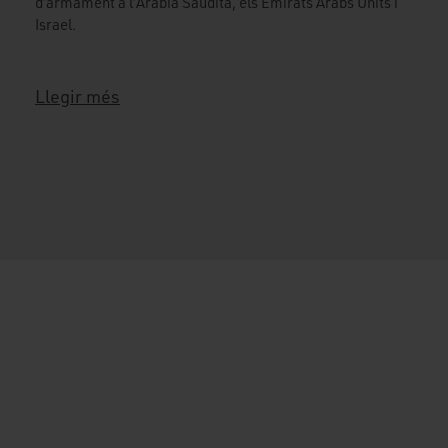
d’armament a l’Aràbia Saudita, els Emirats Àrabs Units i
Israel.
Llegir més