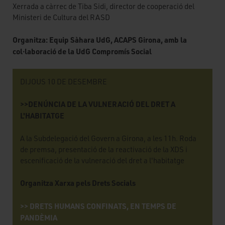
Xerrada a càrrec de Tiba Sidi, director de cooperació del
Ministeri de Cultura del RASD
Organitza: Equip Sàhara UdG, ACAPS Girona, amb la
col·laboració de la UdG Compromís Social
DIJOUS 10 DE DESEMBRE
>>DENÚNCIA DE LA VULNERACIÓ DEL DRET A
L'HABITATGE
A la Subdelegació del Govern a Girona, a les 11h. Roda
de premsa, presentació de la reactivació de la XDS i
escenificació de la vulneració del dret a l'habitatge
Organitza Xarxa pels Drets Socials
>> DRETS HUMANS CONFINATS, EN TEMPS DE
PANDÈMIA