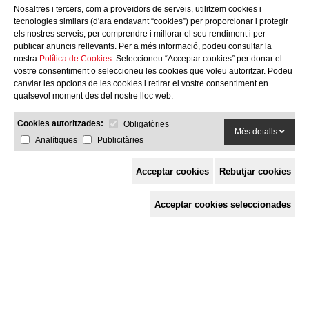
Nosaltres i tercers, com a proveïdors de serveis, utilitzem cookies i
tecnologies similars (d'ara endavant “cookies”) per proporcionar i protegir
els nostres serveis, per comprendre i millorar el seu rendiment i per
publicar anuncis rellevants. Per a més informació, podeu consultar la
nostra
Política de Cookies
. Seleccioneu “Acceptar cookies” per donar el
vostre consentiment o seleccioneu les cookies que voleu autoritzar. Podeu
canviar les opcions de les cookies i retirar el vostre consentiment en
qualsevol moment des del nostre lloc web.
Cookies autoritzades:
Obligatòries
Més detalls
Analítiques
Publicitàries
Acceptar cookies
Rebutjar cookies
Espai de Solidaritat
Acceptar cookies seleccionades
c/ Mestre Francesc Civil,
3 baixos, 17005 Girona
Tel. 872 29 01 26
solidaries@solidaries.org
HORARI D'ESTIU:
de 8 a 15 h