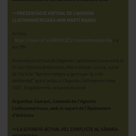
>>PRESENTACIÓ VIRTUAL DE L'AGENDA
LLATINOAMERICANA AMB MARTÍ BOADA
En línia
(
https://meet.jit.si/ARBUCIES10desembreAgenda
) a
les 19h
Presentació virtual de l'Agenda Llatinoamericana amb el
Dr. en Ciències Ambientals, Martí Boada i Juncà, autor
de l'article "Aprenentatges urgents per la crisi
ambiental" que s'inclou a l'Agenda Llatinoamericana
2021. Seguidament, actuació musical.
Organitza:
Soarpal, Comissió de l'Agenda
Llatinoamericana, amb el suport de l'Ajuntament
d'Arbúcies
>>LA SITUACIÓ ACTUAL DEL CONFLICTE AL SÀHARA
OCCIDENTAL