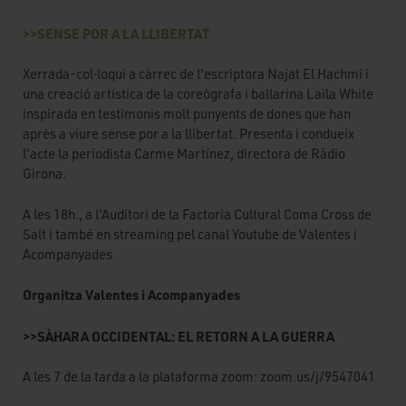
>>SENSE POR A LA LLIBERTAT
Xerrada-col·loqui a càrrec de l'escriptora Najat El Hachmi i
una creació artística de la coreògrafa i ballarina Laila White
inspirada en testimonis molt punyents de dones que han
après a viure sense por a la llibertat. Presenta i condueix
l'acte la periodista Carme Martínez, directora de Ràdio
Girona.
A les 18h., a l'Auditori de la Factoria Cultural Coma Cross de
Salt i també en streaming pel canal Youtube de Valentes i
Acompanyades
Organitza Valentes i Acompanyades
>>SÀHARA OCCIDENTAL: EL RETORN A LA GUERRA
A les 7 de la tarda a la plataforma zoom: zoom.us/j/9547041