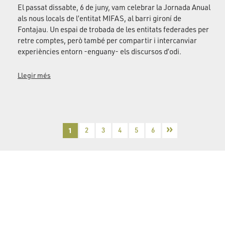
El passat dissabte, 6 de juny, vam celebrar la Jornada Anual
als nous locals de l’entitat MIFAS, al barri gironí de
Fontajau. Un espai de trobada de les entitats federades per
retre comptes, però també per compartir i intercanviar
experiències entorn -enguany- els discursos d’odi.
Llegir més
»
1
2
3
4
5
6