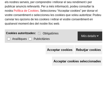
els nostres serveis, per comprendre i millorar el seu rendiment i per
publicar anuncis rellevants. Per a més informació, podeu consultar la
nostra
Política de Cookies
. Seleccioneu “Acceptar cookies” per donar el
vostre consentiment o seleccioneu les cookies que voleu autoritzar. Podeu
canviar les opcions de les cookies i retirar el vostre consentiment en
qualsevol moment des del nostre lloc web.
Cookies autoritzades:
Obligatòries
Més detalls
Analítiques
Publicitàries
Acceptar cookies
Rebutjar cookies
Espai de Solidaritat
Acceptar cookies seleccionades
c/ Mestre Francesc Civil,
3 baixos, 17005 Girona
Tel. 872 29 01 26
solidaries@solidaries.org
HORARI D'ESTIU:
de 8 a 15 h
LA COORDINADORA