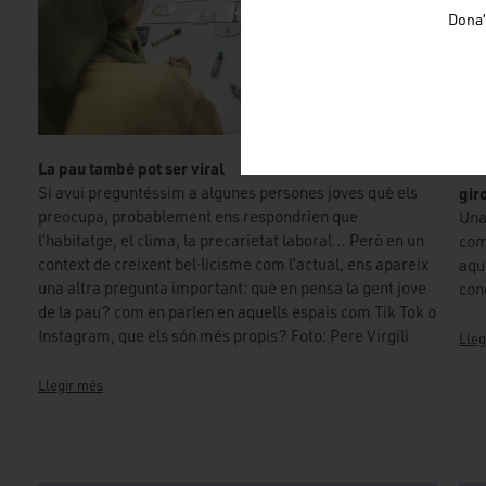
Dona’
La pau també pot ser viral
Tro
Si avui preguntéssim a algunes persones joves què els
gir
preocupa, probablement ens respondrien que
Una
l’habitatge, el clima, la precarietat laboral… Però en un
com
context de creixent bel·licisme com l’actual, ens apareix
aqu
una altra pregunta important: què en pensa la gent jove
con
de la pau? com en parlen en aquells espais com Tik Tok o
Instagram, que els són més propis? Foto: Pere Virgili
Lleg
Llegir més