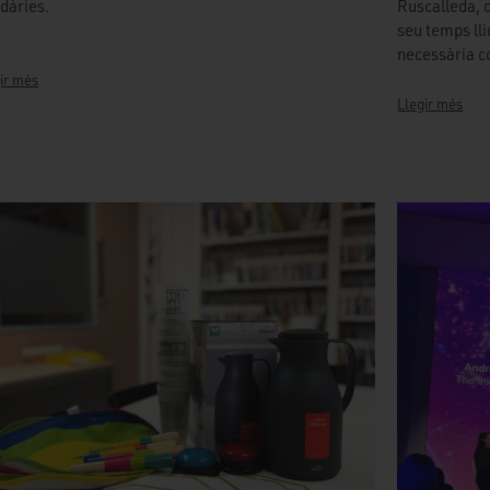
idàries.
Ruscalleda, q
seu temps lli
necessària co
ir més
Llegir més