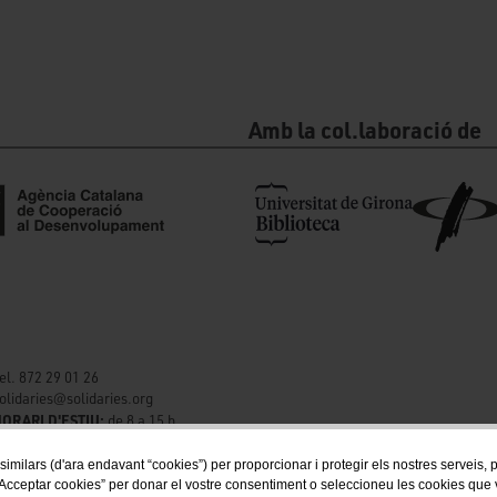
Amb la col.laboració de
el. 872 29 01 26
olidaries@solidaries.org
ORARI D'ESTIU:
de 8 a 15 h
 similars (d'ara endavant “cookies”) per proporcionar i protegir els nostres serveis,
Acceptar cookies” per donar el vostre consentiment o seleccioneu les cookies que vol