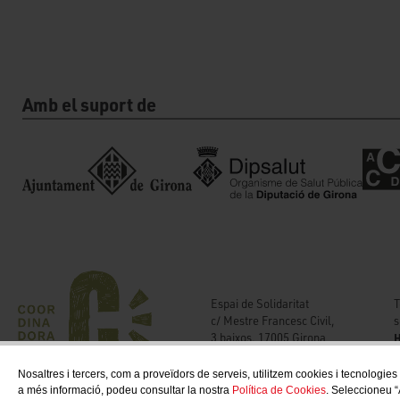
Amb el suport de
T
Espai de Solidaritat
s
c/ Mestre Francesc Civil,
H
3 baixos, 17005 Girona
Nosaltres i tercers, com a proveïdors de serveis, utilitzem cookies i tecnologies
a més informació, podeu consultar la nostra
Política de Cookies
. Seleccioneu “