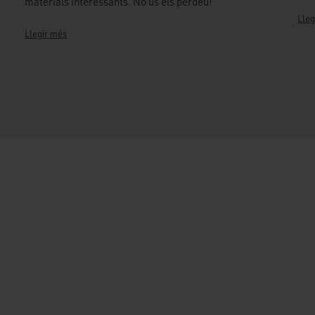
materials interessants. No us els perdeu!
Lleg
Llegir més