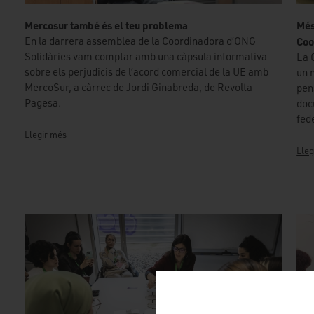
Mercosur també és el teu problema
Més
En la darrera assemblea de la Coordinadora d’ONG
Coo
Solidàries vam comptar amb una càpsula informativa
La 
sobre els perjudicis de l’acord comercial de la UE amb
un 
MercoSur, a càrrec de Jordi Ginabreda, de Revolta
pen
Pagesa.
doc
fed
Llegir més
Lleg