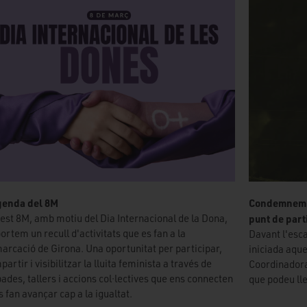
genda del 8M
Condemnem els
est 8M, amb motiu del Dia Internacional de la Dona,
punt de parti
ortem un recull d'activitats que es fan a la
Davant l'esca
arcació de Girona. Una oportunitat per participar,
iniciada aque
artir i visibilitzar la lluita feminista a través de
Coordinador
bades, tallers i accions col·lectives que ens connecten
que podeu lle
s fan avançar cap a la igualtat.