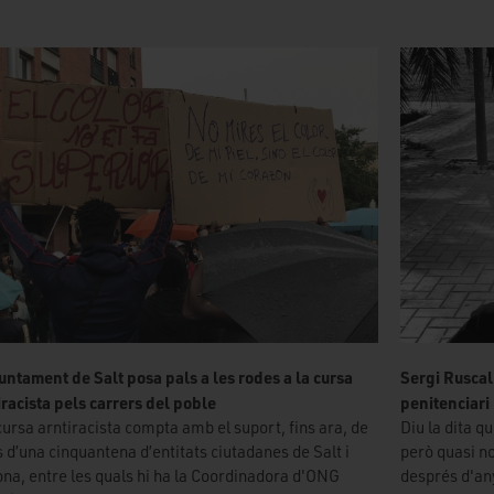
juntament de Salt posa pals a les rodes a la cursa
Sergi Ruscall
iracista pels carrers del poble
penitenciari
cursa arntiracista compta amb el suport, fins ara, de
Diu la dita qu
 d’una cinquantena d’entitats ciutadanes de Salt i
però quasi no
ona, entre les quals hi ha la Coordinadora d'ONG
després d'an