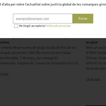
t d’alta per rebre l’actualitat sobre justícia global de les comarques giro
Enviar
He llegit i accepto la
Política de privacitat
bada de grups locals de Pau de les comarques
HUB: un nou 
onines
la salut
 vintena de persones de grups locals de Pau de les
Neix un nou 
arques gironines i l'Alt Maresme es van trobar
d'ONG Solidà
est dissabte, 7 de març, per compartir
Girona i dive
eixements, inquietuds, i enxarxar propostes d’acció.
enfortir la c
de la perspec
ir més
Llegir més