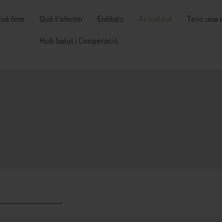
uè fem
Què t'oferim
Entitats
Actualitat
Tens una 
Hub Salut i Cooperació