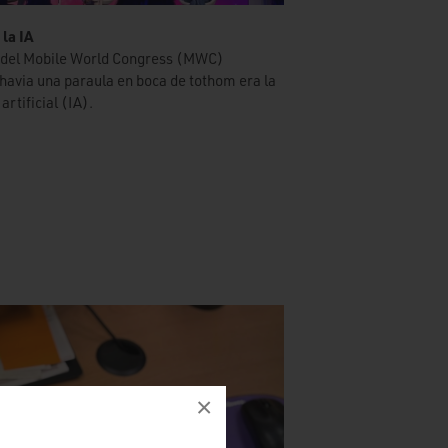
 la IA
ió del Mobile World Congress (MWC)
 havia una paraula en boca de tothom era la
 artificial (IA).
×