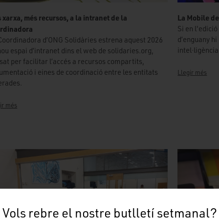
 xarxa, més recursos, a la intranet de la
La Mobile de
rdinadora
Si en l'edic
d’enguany hi
Coordinadora d’ONG Solidàries estrena aquest 2026
intel·ligència
nou espai d’intranet dins el web de solidaries.org,
sat per facilitar l’accés a recursos compartits,
umentació i eines de coordinació entre les entitats
Llegir més
erades.
ir més
Vols rebre el nostre butlletí setmanal?