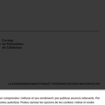
LA COORDINADORA
QUÈ FEM
QUÈ T'OFERIM
ACTES
TENS UNA CONSULTA?
 per comprendre i millorar el seu rendiment i per publicar anuncis rellevants. Per
eu autoritzar. Podeu canviar les opcions de les cookies i retirar el vostre