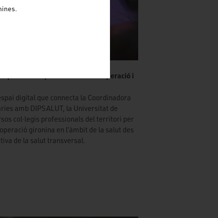
nines.
espai virtual que connecta la cooperació i
espai digital que connecta la Coordinadora
ries amb DIPSALUT, la Universitat de
rsos col·legis professionals del territori per
ooperació gironina en l’àmbit de la salut des
tiva de la salut transversal.