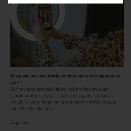
Busquem una consultoria per impulsar una campanya de
pau!
Obrim una contractació de serveis professionals per
coordinar un procés de creació participativa amb joves
creadores de contingut per promoure narratives de pau.
Foto: Mart Production
Llegir més