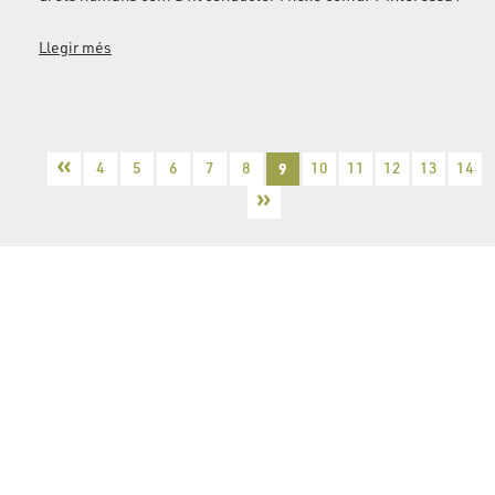
Llegir més
«
4
5
6
7
8
9
10
11
12
13
14
»