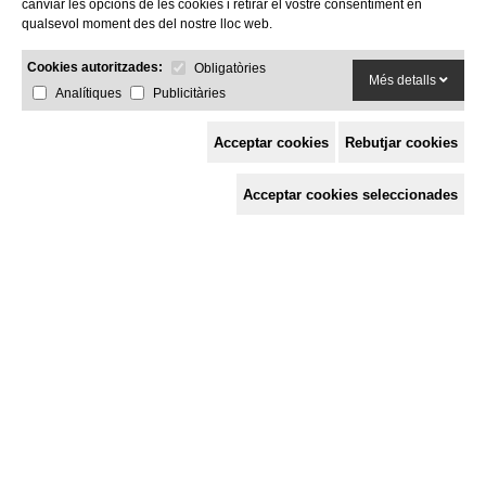
canviar les opcions de les cookies i retirar el vostre consentiment en
qualsevol moment des del nostre lloc web.
Cookies autoritzades:
Obligatòries
Més detalls
Analítiques
Publicitàries
Acceptar cookies
Rebutjar cookies
Espai de Solidaritat
Acceptar cookies seleccionades
c/ Mestre Francesc Civil,
3 baixos, 17005 Girona
Tel. 872 29 01 26
solidaries@solidaries.org
HORARI D'ESTIU:
de 8 a 15 h
LA COORDINADORA
QUÈ FEM
QUÈ T'OFERIM