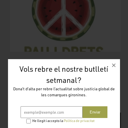
Recurs del CeDRe del mes de setembre de 2025
×
Vols rebre el nostre butlletí
Parlem i denunciem el genocidi a Palestina. Recursos per
saber-ne més.
setmanal?
Llegir més
Dona’t d’alta per rebre l’actualitat sobre justícia global de
les comarques gironines.
Enviar
He llegit i accepto la
Política de privacitat