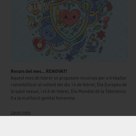
Recurs del mes... RENOVAT!
Aquest mes de febrer us proposem recursos per a treballar
i sensibilitzar al voltant del dia 14 de febrer, Dia Europeu de
la salut sexual, i el 6 de febrer, Dia Mundial de la Tolerància
0 a la mutilació genital femenina.
Llegir més